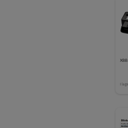
XBB
I lag