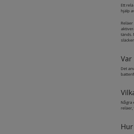
Ett rel
hjälp a
Reläer 
aktiver
tänds. 
släcker
Var
Det anv
batteri
Vilk
Några e
reläer,
Hur 