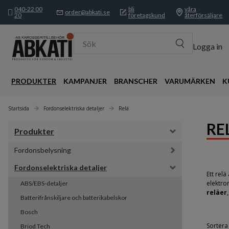
040-22 00
bli
våra
order@abkati.se
20
företagskund
återförsäljare
Sök
Logga in
PRODUKTER
KAMPANJER
BRANSCHER
VARUMÄRKEN
K
Startsida
Fordonselektriska detaljer
Relä
RE
Produkter
Fordonsbelysning
Fordonselektriska detaljer
Ett rel
elektro
ABS/EBS-detaljer
reläer
Batterifrånskiljare och batterikabelskor
Bosch
Sortera 
Briod Tech