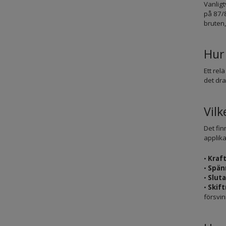
Vanligt
på 87/8
bruten,
Hur 
Ett rel
det dra
Vilk
Det fin
applika
•
Kraft
•
Spänn
•
Sluta
•
Skift
försvi