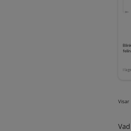
Blin
feli
I lag
Visar 
Vad 