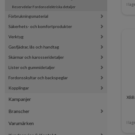
I lag
Reservdelar Fordonselektriska detaljer
Förbrukningsmaterial
Säkerhets- och komfortprodukter
Verktyg
Gasfjädrar, lås och handtag
Skärmar och karosseridetaljer
Lister och gummidetaljer
Fordonsskyltar och backspeglar
Kopplingar
XBB
Kampanjer
Branscher
I lag
Varumärken