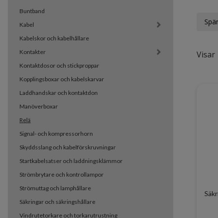
Buntband
Spän
Kabel
Kabelskor och kabelhållare
Kontakter
Visar 
Kontaktdosor och stickproppar
Kopplingsboxar och kabelskarvar
Laddhandskar och kontaktdon
Manöverboxar
Relä
Signal- och kompressorhorn
Skyddsslang och kabelförskruvningar
Startkabelsatser och laddningsklämmor
Strömbrytare och kontrollampor
Strömuttag och lamphållare
Säkr
Säkringar och säkringshållare
Vindrutetorkare och torkarutrustning