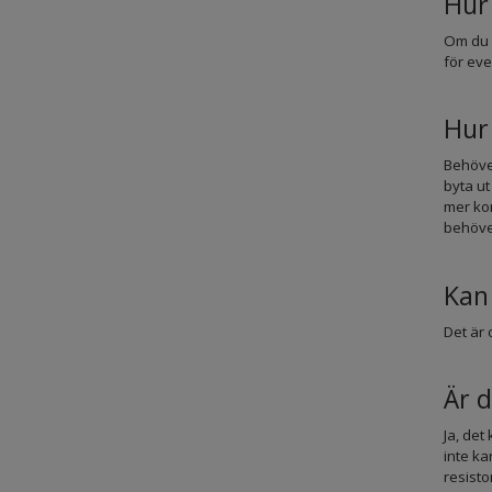
Hur 
Om du v
för eve
Hur
Behöver
byta ut
mer kom
behöver
Kan 
Det är 
Är d
Ja, det
inte ka
resisto