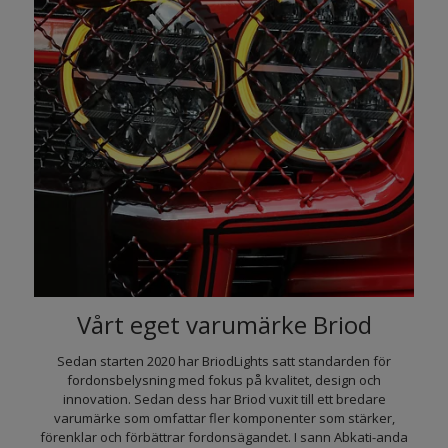
Vårt eget varumärke Briod
Sedan starten 2020 har BriodLights satt standarden för
fordonsbelysning med fokus på kvalitet, design och
innovation. Sedan dess har Briod vuxit till ett bredare
varumärke som omfattar fler komponenter som stärker,
förenklar och förbättrar fordonsägandet. I sann Abkati-anda