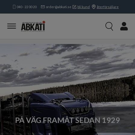
040 - 22 00 20
order@abkati.se
bli kund
återförsäljare
Produkter
Kampanjer
Branscher
Varumärken
Kundservice & Kontakt
Om oss
Om Abkati
Våra varumärken
Socialt ansvar
Nyhetsarkiv
PÅ VÄG FRAMÅT SEDAN 1929
Karriär på Abkati