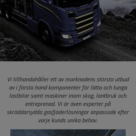
Öppettider:
Mån-tors:
8.15-16.30
Fre:
8.15-
16.00
Vi tillhandahåller ett av marknadens största utbud
av i första hand komponenter för lätta och tunga
lastbilar samt maskiner inom skog, lantbruk och
entreprenad. Vi är även experter på
skräddarsydda gasfjäderlösningar anpassade efter
varje kunds unika behov.