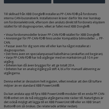
Lister och gummidetaljer
Fordonsskyltar och backspeglar
Till skillnad från XBB Dongle® installeras PP-CAN-FD® på fordonets
Kopplingar
interna CAN-bussnätverk. Installationen kräver därför lite mer kunskap
om fordonselektronik, eftersom den ansluts direkt till fordonets elsystem
Kampanjer
istället för till diagnosporten, vilket är fallet med XBB Dongle®.
• Vissa fordonsmodeller kräver PP-CAN-FD® istället för XBB Dongle®.
Branscher
• Anvisningar för PP-CAN-FD® finns under Kompatibla bilmodeller → PP-
CAN.
Varumärken
• Passar även för dig som inte vill eller kan ha något installerat i
diagnosporten.
• Det finns även en specialanpassad kabelhärva (anskaffas vid begäran).
Kundservice & Kontakt
• Varje PP-CAN-FD® har två utgångar med en märkström på 10 A per
utgång.
Om oss
• Enheten kan då även bryggas för att ge totalt 20 A.
• Enheten har en analog ingång på stift 4, bl.a för manuell aktivering av
utgångarna.
Öppettider:
Denna enhet är dessutom helt ingjuten, vilket innebär att den tål tuffare
Mån-tors:
8.15-16.30
Fre:
8.15-16.00
miljöer än en standard XBB PowerUnit®.
Du kan ansluta upp till fyra XBB PowerUnit®-moduler till en enda PP-CAN-
FD®-enhet om de två inbyggda utgångarna inte räcker till. Naturligtvis är
det också möjligt att lägga till en XBB PowerUnit 6® eller en XBB Smart
Button® om så önskas. (Se relaterade artiklar nedan).