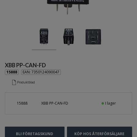
Relä
Signal- och kompressorhorn
Skyddsslang och kabelförskruvningar
Startkabelsatser och laddningsklämmor
Strömbrytare och kontrollampor
Strömuttag och lamphållare
Säkringar och säkringshållare
XBB PP-CAN-FD
Vindrutetorkare och torkarutrustning
15888
EAN: 7350124090047
Reservdelar Fordonselektriska detaljer
Produktblad
Förbrukningsmaterial
Säkerhets- och komfortprodukter
I lager
15888
XBB PP-CAN-FD
Verktyg
Gasfjädrar, lås och handtag
Skärmar och karosseridetaljer
BLI FÖRETAGSKUND
KÖP HOS ÅTERFÖRSÄLJARE