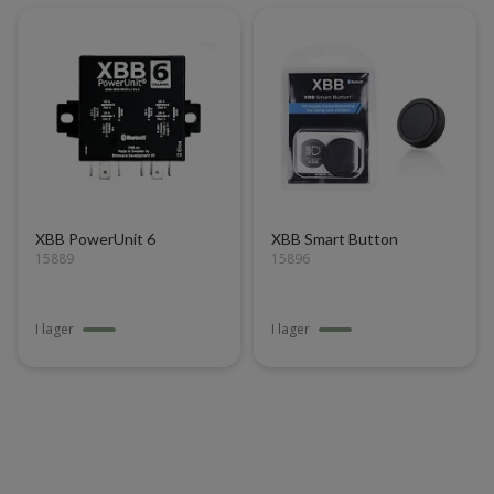
XBB PowerUnit 6
XBB Smart Button
15889
15896
I lager
I lager