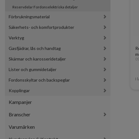
Reservdelar Fordonselektriska detaljer
Förbrukningsmaterial
Säkerhets- och komfortprodukter
Verktyg
Gasfjädrar, lås och handtag
Re
m
Skärmar och karosseridetaljer
0
Lister och gummidetaljer
I 
Fordonsskyltar och backspeglar
Kopplingar
Kampanjer
Branscher
Varumärken