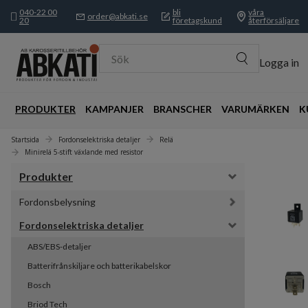
040-22 00
bli
våra
order@abkati.se
20
företagskund
återförsäljare
Sök
Logga in
PRODUKTER
KAMPANJER
BRANSCHER
VARUMÄRKEN
K
Startsida
Fordonselektriska detaljer
Relä
Minirelä 5-stift växlande med resistor
Produkter
Fordonsbelysning
Fordonselektriska detaljer
ABS/EBS-detaljer
Batterifrånskiljare och batterikabelskor
Bosch
Briod Tech