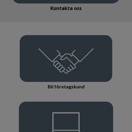
Kontakta oss
Öppettider:
Mån-tors:
8.15-16.30
Fre:
8.15-
16.00
Bli företagskund