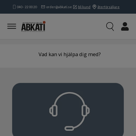
040 - 22 00 20
order@abkati.se
bli kund
återförsäljare
Produkter
Kampanjer
Branscher
Varumärken
Vad kan vi hjälpa dig med?
Kundservice & Kontakt
Kontakta oss
Bli kund
Filer & dokument
Returer och reklamationer
Vanliga frågor
Öppettider
Om oss