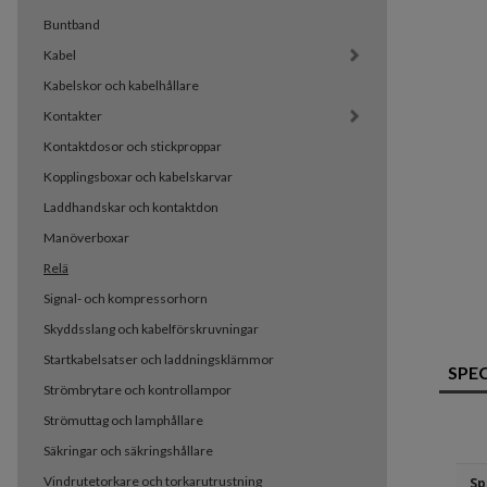
Buntband
Kabel
Kabelskor och kabelhållare
Kontakter
Kontaktdosor och stickproppar
Kopplingsboxar och kabelskarvar
Laddhandskar och kontaktdon
Manöverboxar
Relä
Signal- och kompressorhorn
Skyddsslang och kabelförskruvningar
Startkabelsatser och laddningsklämmor
SPE
Strömbrytare och kontrollampor
Strömuttag och lamphållare
Säkringar och säkringshållare
Vindrutetorkare och torkarutrustning
Sp