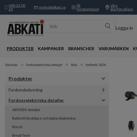
040-22 00
bli
våra
order@abkati.se
20
företagskund
återförsäljare
Sök
Logga in
PRODUKTER
KAMPANJER
BRANSCHER
VARUMÄRKEN
K
Startsida
Fordonselektriska detaljer
Relä
Kraftrelä 300A
Produkter
Fordonsbelysning
Fordonselektriska detaljer
ABS/EBS-detaljer
Batterifrånskiljare och batterikabelskor
Bosch
Briod Tech