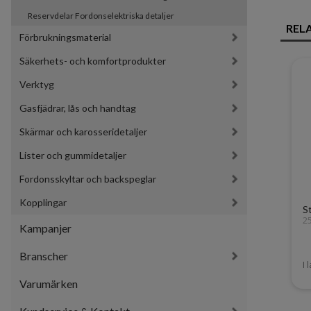
Reservdelar Fordonselektriska detaljer
REL
Förbrukningsmaterial
Säkerhets- och komfortprodukter
Verktyg
Gasfjädrar, lås och handtag
Skärmar och karosseridetaljer
Lister och gummidetaljer
Fordonsskyltar och backspeglar
Kopplingar
S
2
Kampanjer
Branscher
I 
Varumärken