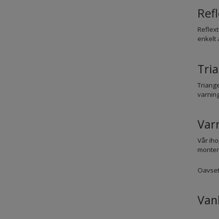
Refl
Reflext
enkelt 
Tria
Triange
varning
Var
Vår iho
monter
Oavsett
Vanl