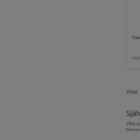
Tria
I lag
Visar 
Själ
Våra sj
Dessa r