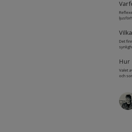
Varf
Reflexe
ljusför
Vilk
Det fin
synligh
Hur 
Valet a
och som