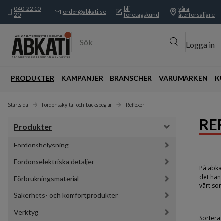
040-22 00
bli
våra
order@abkati.se
20
företagskund
återförsäljare
Sök
Logga in
PRODUKTER
KAMPANJER
BRANSCHER
VARUMÄRKEN
K
Startsida
Fordonsskyltar och backspeglar
Reflexer
RE
Produkter
Fordonsbelysning
Fordonselektriska detaljer
På abka
det han
Förbrukningsmaterial
vårt so
Säkerhets- och komfortprodukter
Verktyg
Sortera 