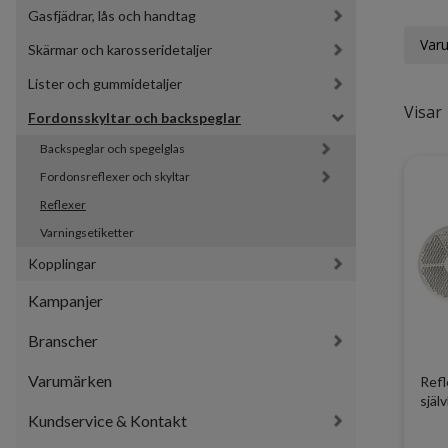
Gasfjädrar, lås och handtag
Var
Skärmar och karosseridetaljer
Lister och gummidetaljer
Visar 
Fordonsskyltar och backspeglar
Backspeglar och spegelglas
Fordonsreflexer och skyltar
Reflexer
Varningsetiketter
Kopplingar
Kampanjer
Branscher
Varumärken
Refl
själ
Kundservice & Kontakt