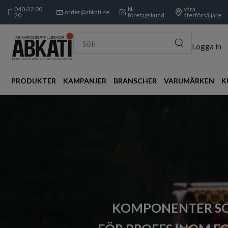
040-22 00
bli
våra
order@abkati.se
20
företagskund
återförsäljare
Sök
Logga in
PRODUKTER
KAMPANJER
BRANSCHER
VARUMÄRKEN
K
KOMPONENTER SO