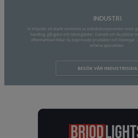
INDUSTRI
Vi erbjuder ett starkt sortiment av industrikomponenter inom g
handtag, gångjärn och tätningslister. Oavsett om du jobbar m
eftermarknad hittar du beprövade produkter och lösningar – 
erfarna specialister.
BESÖK VÅR INDUSTRISIDA