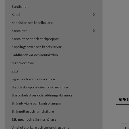
Buntband
Kabel
Kabelskor och kabelhållare
Kontakter
Kontaktdosor och stickproppar
Kopplingsboxar och kabelskarvar
Laddhandskar och kontaktdon
Manöverboxar
Relä
Signal- och kompressorhorn
Skyddsslang och kabelförskruvningar
Startkabelsatser och laddningsklämmor
SPE
Strömbrytare och kontrollampor
Strömuttag och lamphållare
Säkringar och säkringshållare
Vindrutetorkare och torkarutrustning
Sp