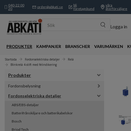
040-22 00
bli
våra
order@abkati.se
20
företagskund
återförsäljare
Sök
Logga in
PRODUKTER
KAMPANJER
BRANSCHER
VARUMÄRKEN
K
Startsida
Fordonselektriska detaljer
Relä
Blinkrelä 4-stift med felindikering
Produkter
Fordonsbelysning
Fordonselektriska detaljer
ABS/EBS-detaljer
Batterifrånskiljare och batterikabelskor
Bosch
Briod Tech