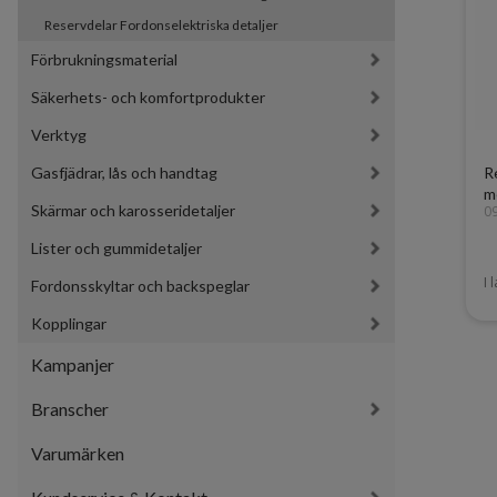
Reservdelar Fordonselektriska detaljer
Förbrukningsmaterial
Säkerhets- och komfortprodukter
Verktyg
Gasfjädrar, lås och handtag
Re
m
Skärmar och karosseridetaljer
0
Lister och gummidetaljer
I 
Fordonsskyltar och backspeglar
Kopplingar
Kampanjer
Branscher
Varumärken