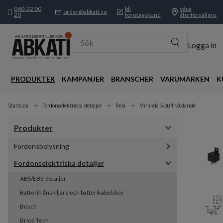
040-22 00
bli
våra
order@abkati.se
20
företagskund
återförsäljare
Sök
Logga in
PRODUKTER
KAMPANJER
BRANSCHER
VARUMÄRKEN
K
Startsida
Fordonselektriska detaljer
Relä
Minirelä 5-stift växlande
Produkter
Fordonsbelysning
Fordonselektriska detaljer
ABS/EBS-detaljer
Batterifrånskiljare och batterikabelskor
Bosch
Briod Tech