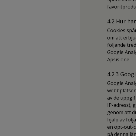
favoritprodu
4.2 Hur han
Cookies spåra
om att erbju
följande tre
Google Analy
Apsis one
4.2.3 Googl
Google Analy
webbplatsen 
av de uppgif
IP-adress),
genom att du
hjälp av föl
en opt-out-c
på denna län