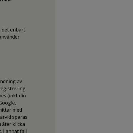
r det enbart
 använder
ändning av
egistrering
s (inkl. din
Google,
hittar med
Därvid sparas
 åter klicka
 I annat fall