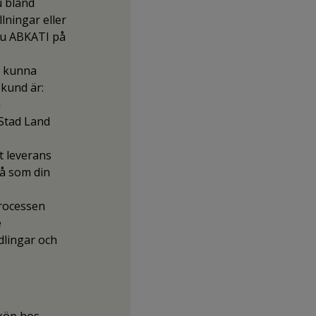
u bland
lningar eller
 du ABKATI på
t kunna
 kund är:
n
Stad Land
t leverans
å som din
processen
e
dlingar och