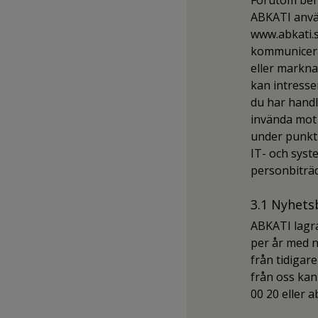
Förutom beha
ABKATI använ
www.abkati.s
kommunicera 
eller markn
kan intresse
du har handl
invända mot 
under punkt 
IT- och syst
personbiträd
3.1 Nyhets
ABKATI lagra
per år med 
från tidigare
från oss kan
00 20 eller 