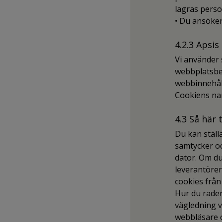
lagras perso
• Du ansöker 
4.2.3 Apsis
Vi använder 
webbplatsbet
webbinnehåll
Cookiens nam
4.3 Så här 
Du kan ställ
samtycker oc
dator. Om du
leverantörer
cookies från 
Hur du rader
vägledning v
webbläsare o