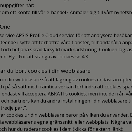
nuppgifter när:
om ett konto till vår e-handel • Anmäler dig till vårt nyhets
 One
service APSIS Profile Cloud service för att analysera besöka
eende i syfte att förbättra våra tjänster, tillhandahålla anp
 och betjäna skräddarsydd marknadsföring. Cookien lagras i
n: Ely_. För att stänga av cookies se 4.3.
tar du bort cookies i din webbläsare
a in din webbläsare så att lagring av cookies endast accepte
h på så sätt med framtida verkan förhindra att cookies spa
 endast vill acceptera ABKATI:s cookies, men inte de från vå
 och partners kan du ändra inställningen i din webbläsare ti
tredje part".
ar cookies ur din webbläsare beror på vilken du använder. D
ia webbläsarens egna gränssnitt, eller webbplats. Några va
ch hur du raderar cookies i dem (klicka för extern länk):