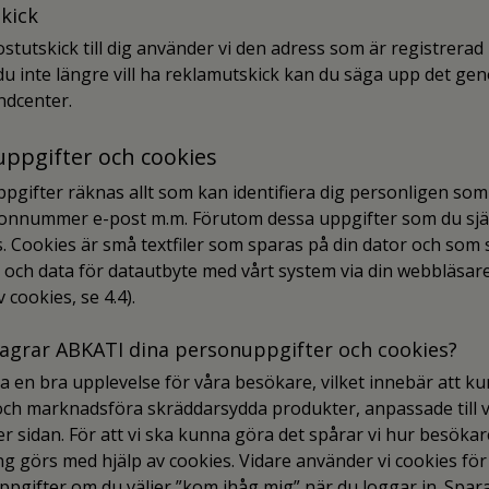
skick
stutskick till dig använder vi den adress som är registrerad 
u inte längre vill ha reklamutskick kan du säga upp det ge
ndcenter.
uppgifter och cookies
ppgifter räknas allt som kan identifiera dig personligen so
sonnummer e-post m.m. Förutom dessa uppgifter som du sjä
s. Cookies är små textfiler som sparas på din dator och som 
r och data för datautbyte med vårt system via din webbläsar
 cookies, se 4.4).
 lagrar ABKATI dina personuppgifter och cookies?
era en bra upplevelse för våra besökare, vilket innebär att k
ch marknadsföra skräddarsydda produkter, anpassade till 
 sidan. För att vi ska kunna göra det spårar vi hur besökare
ng görs med hjälp av cookies. Vidare använder vi cookies för
ppgifter om du väljer ”kom ihåg mig” när du loggar in. Spar