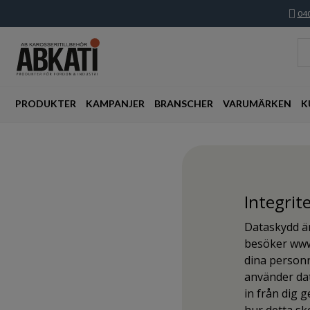
040
PRODUKTER
KAMPANJER
BRANSCHER
VARUMÄRKEN
K
Integrit
Dataskydd är
besöker www.
dina personr
använder dat
in från dig 