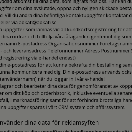
ddad åtkomst till dina data, som lagrats hos oss. Här kan d
gifter om dina avslutade, öppna och nyligen skickade bestäl
d. Vill du ändra dina befintliga kontaktuppgifter kontaktar
 eller via abkati@abkati.se
a uppgifter som lämnas vid all kundkortsregistrering för at
 dina ordrar och fullfölja våra åtaganden gentemot dig som
ernamn E-postadress Organisationsnummer Företagsnam
s- och leveransadress Telefonnummer Adress Postnummer 
d registrering via e-handel endast)
din e-postadress för att kunna bekräfta din beställning sam
 kunna kommunicera med dig. Din e-postadress används ocks
g (användarnamn) när du loggar in i vår e-handel.
, lagrar och bearbetar dina data för genomförandet av köp
r om ditt köp och orderhistorik, inklusive eventuella senar
fall, i marknadsföring samt för att förhindra brottsliga han
ina uppgifter sparas i vårt CRM system och affärssystem.
 använder dina data för reklamsyften