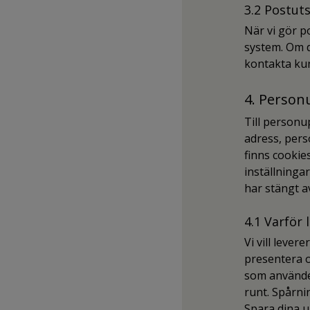
3.2 Postut
När vi gör po
system. Om d
kontakta ku
4. Person
Till personu
adress, per
finns cookie
inställninga
har stängt av
4.1 Varför
Vi vill lever
presentera o
som använder
runt. Spårni
Spara dina u