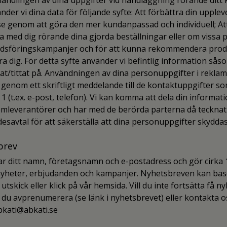
ndlingen av dina uppgifter vid handläggning rörande ditt
der vi dina data för följande syfte: Att förbättra din upplev
e genom att göra den mer kundanpassad och individuell; At
med dig rörande dina gjorda beställningar eller om vissa 
adsföringskampanjer och för att kunna rekommendera pro
ra dig. För detta syfte använder vi befintlig information så
at/tittat på. Användningen av dina personuppgifter i rekla
genom ett skriftligt meddelande till de kontaktuppgifter 
1 (t.ex. e-post, telefon). Vi kan komma att dela din informat
emleverantörer och har med de berörda parterna då tecknat
esavtal för att säkerställa att dina personuppgifter skyddas
brev
r ditt namn, företagsnamn och e-postadress och gör cirka 
nyheter, erbjudanden och kampanjer. Nyhetsbreven kan bas
 utskick eller klick på vår hemsida. Vill du inte fortsätta få 
 du avprenumerera (se länk i nyhetsbrevet) eller kontakta o
abkati@abkati.se