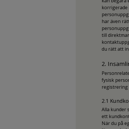
kan begära e
korrigerade 
personuppgif
har även rät
personuppgif
till direktm
kontaktuppgi
du rätt att i
2. Insaml
Personrelate
fysisk pers
registrering
2.1 Kundk
Alla kunder 
ett kundkon
När du på e