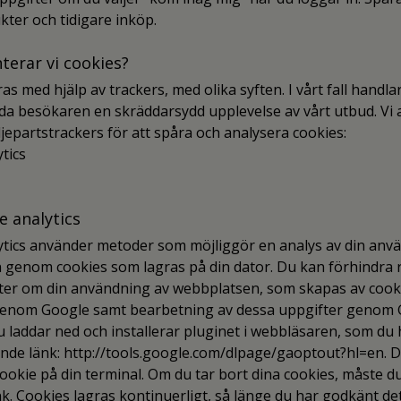
kter och tidigare inköp.
terar vi cookies?
s med hjälp av trackers, med olika syften. I vårt fall handla
da besökaren en skräddarsydd upplevelse av vårt utbud. Vi
djepartstrackers för att spåra och analysera cookies:
tics
e analytics
tics använder metoder som möjliggör en analys av din anv
genom cookies som lagras på din dator. Du kan förhindra r
ter om din användning av webbplatsen, som skapas av cookie
 genom Google samt bearbetning av dessa uppgifter genom 
 laddar ned och installerar pluginet i webbläsaren, som du 
jande länk: http://tools.google.com/dlpage/gaoptout?hl=en. 
ookie på din terminal. Om du tar bort dina cookies, måste du
k. Cookies lagras kontinuerligt, så länge du har godkänt det.