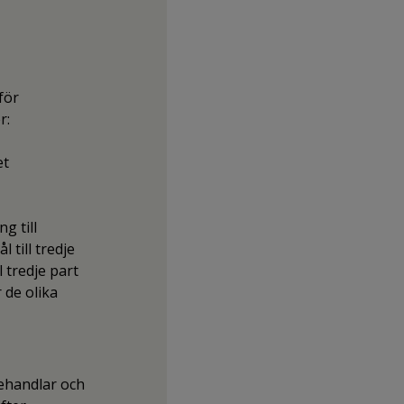
för
r:
et
g till
 till tredje
 tredje part
r de olika
behandlar och