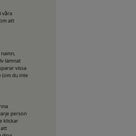
i våra
nom att
m namn,
lv lämnat
sparar vissa
e (om du inte
unna
varje person
 klickar
 att
a dina