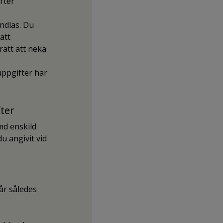
fter
ndlas. Du
att
rätt att neka
uppgifter har
ter
md enskild
 angivit vid
år således