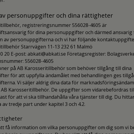
er.
 av personuppgifter och dina rättigheter
itillbehör, registreringsnummer 556028-4605 är
ftsansvarig för dina personuppgifter och därmed ansvarig 
 av personuppgifterna och vi har följande kontaktuppgifte
itillbehör Starrvägen 11-13 232 61 Malmö
00 20 E-post: abkati@abkati.se Företagsregister: Bolagsverk
nsnummer: 556028-4605
ner på AB Karosseritillbehör som behöver tillgång till dina
ter för att uppfylla ändamålet med behandlingen ges tillgån
terna. Vi säljer aldrig dina data för marknadsföringsändamål
 AB Karosseritillbehör. De uppgifter som vidarebefordras till
t för att vi ska tillhandahålla våra tjänster till dig. Du hitta
av tredje part under kapitel 3 och 4.2.
ttigheter
att få information om vilka personuppgifter om dig som vi 