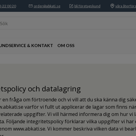
-22 00 20
order@abkati.se
bli företagskund
våra återförs
Sök
UNDSERVICE & KONTAKT
OM OSS
etspolicy och datalagring
 en fråga om förtroende och vi vill att du ska känna dig säk
abkati.se varför vi fullt ut applicerar de lagar som finns nä
elaterade uppgifter. Vi vill härmed informera dig om hur vi 
a. Följande integritetspolicy förklarar vilka uppgifter vi har
genom www.abkati.se. Vi kommer beskriva vilken data vi bea