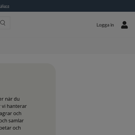
äljare
Logga in
er när du
r vi hanterar
lagrar och
 och samlar
rbetar och