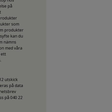
 köp hos
else på
t
produkter
dukter som
som produkter
msyfte kan du
som nämns
ion med våra
 ett
.
12 utskick
eras på data
nyhetsbrev
ss på 040 22