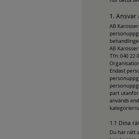
hur detta sk
1. Ansvar
AB Karosser
personuppgi
behandlingen
AB Karosser
Tfn: 040 22 
Organisatio
Endast perso
personuppgif
personuppgif
part utanför
används endas
kategorierna 
1.1 Dina rä
Du har rätt 