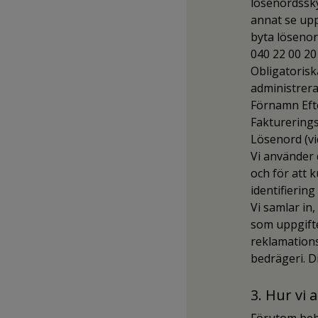
lösenordssky
annat se upp
byta lösenor
040 22 00 20
Obligatorisk
administrera
Förnamn Eft
Fakturering
Lösenord (vi
Vi använder 
och för att
identifierin
Vi samlar in
som uppgifte
reklamations
bedrägeri. D
3. Hur vi