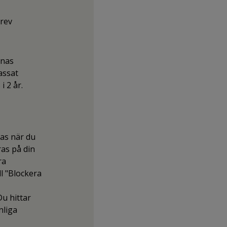
brev
rnas
assat
 2 år.
ras när du
ras på din
ra
ll "Blockera
u hittar
nliga