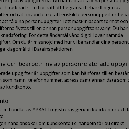
n kopia av uppgifterna. Du har rätt att få dina personuppgi
och raderade. Du har rätt att begränsa behandlingen av
ter och att invända mot att enskilda personuppgifter beha
t att få dina personuppgifter i ett maskinläsbart format och 
terna flyttas till en annan personuppgiftsansvarig. Du har 
arknadsföring. För detta ändamål vänd dig till ovannämnda
fter. Om du är missnöjd med hur vi behandlar dina person
nge klagomål till Datainspektionen.
ing och bearbetning av personrelaterade uppgif
rade uppgifter är uppgifter som kan hänföras till en bestä
on som namn, telefonnummer, adress samt annan data som du
 av kundkonto.
onto
som handlar av ABKATI registreras genom kundcenter och f
to.
gen hand ansöker om kundkonto i e-handeln får du direkt