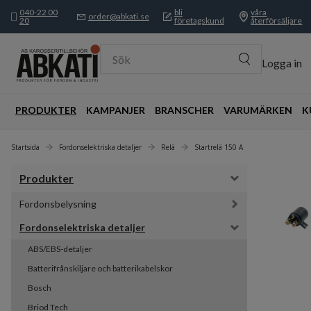
040-22 00
bli
våra
order@abkati.se
20
företagskund
återförsäljare
Sök
Logga in
PRODUKTER
KAMPANJER
BRANSCHER
VARUMÄRKEN
K
Startsida
Fordonselektriska detaljer
Relä
Startrelä 150 A
Produkter
Fordonsbelysning
Fordonselektriska detaljer
ABS/EBS-detaljer
Batterifrånskiljare och batterikabelskor
Bosch
Briod Tech