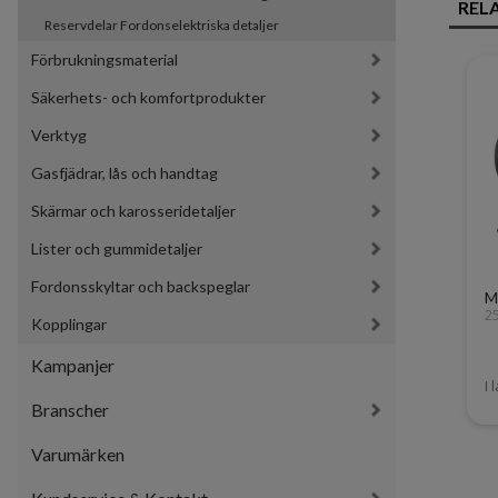
REL
Reservdelar Fordonselektriska detaljer
Förbrukningsmaterial
Säkerhets- och komfortprodukter
Verktyg
Gasfjädrar, lås och handtag
Skärmar och karosseridetaljer
Lister och gummidetaljer
Fordonsskyltar och backspeglar
M
2
Kopplingar
Kampanjer
I 
Branscher
Varumärken