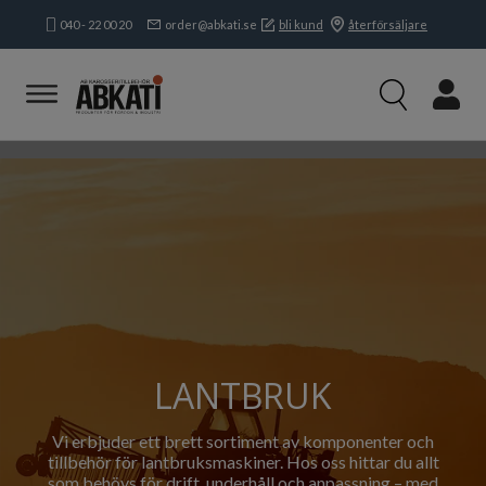
040 - 22 00 20
order@abkati.se
bli kund
återförsäljare
Produkter
Kampanjer
Branscher
Eftermarknad & Verkstad
Industri
Lantbruk
Påbyggare
Varumärken
Kundservice & Kontakt
LANTBRUK
Om oss
Vi erbjuder ett brett sortiment av komponenter och
Öppettider:
tillbehör för lantbruksmaskiner. Hos oss hittar du allt
som behövs för drift, underhåll och anpassning – med
Mån-tors:
8.15-16.30
Fre:
8.15-