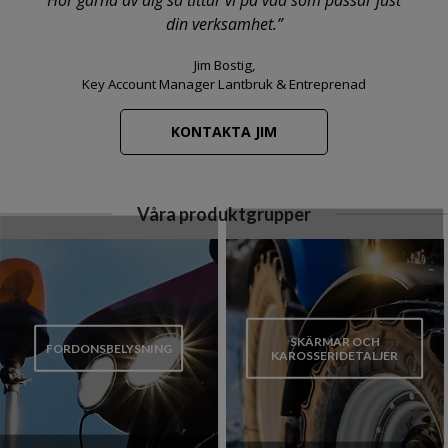
Hör gärna av dig så tittar vi på vad som passar just
din verksamhet.”
Jim Bostig,
Key Account Manager Lantbruk & Entreprenad
KONTAKTA JIM
Våra produktgrupper
SKÄRMAR OCH
FORDONSBELYSNING
KAROSSERIDETALJER