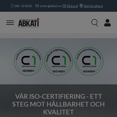
040 - 22 00 20
order@abkati.se
bli kund
återförsäljare
Produkter
Kampanjer
Branscher
Varumärken
Kundservice & Kontakt
Om oss
Öppettider:
Mån-tors:
8.15-16.30
Fre:
8.15-
16.00
VÅR ISO-CERTIFIERING - ETT
STEG MOT HÅLLBARHET OCH
KVALITET