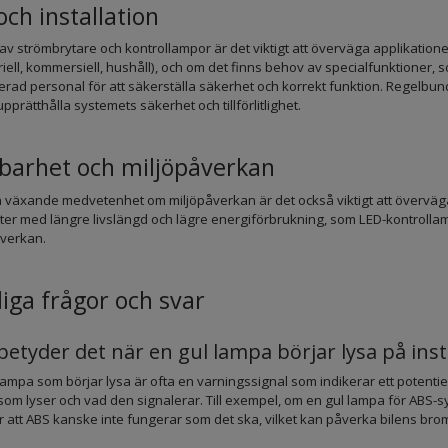
och installation
 av strömbrytare och kontrollampor är det viktigt att överväga applikatio
riell, kommersiell, hushåll), och om det finns behov av specialfunktioner, so
cerad personal för att säkerställa säkerhet och korrekt funktion. Regel
 upprätthålla systemets säkerhet och tillförlitlighet.
lbarhet och miljöpåverkan
 växande medvetenhet om miljöpåverkan är det också viktigt att överväga
er med längre livslängd och lägre energiförbrukning, som LED-kontrollampor
åverkan.
iga frågor och svar
betyder det när en gul lampa börjar lysa på in
lampa som börjar lysa är ofta en varningssignal som indikerar ett potentiellt
om lyser och vad den signalerar. Till exempel, om en gul lampa för ABS-sys
r att ABS kanske inte fungerar som det ska, vilket kan påverka bilens br