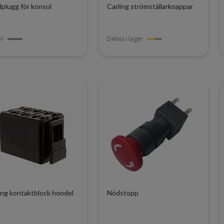
dplugg för konsol
Carling strömställarknappar
er
Delvis i lager
ing kontaktblock hondel
Nödstopp