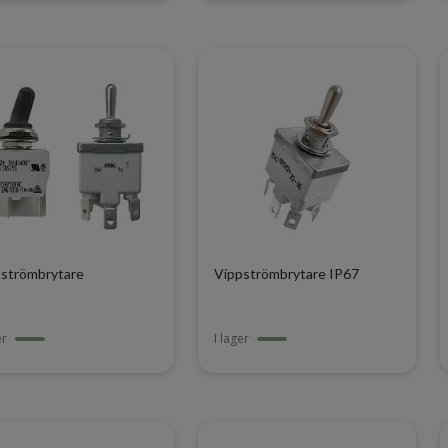
strömbrytare
Vippströmbrytare IP67
er
I lager