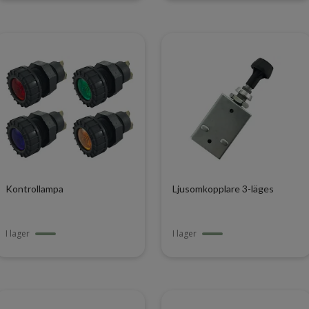
Kontrollampa
Ljusomkopplare 3-läges
I lager
I lager