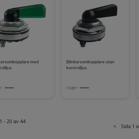
kersomkopplare med
Blinkersomkopplare utan
rolljus
kontrolljus
er
I lager
1 - 20 av 44
<
Sida 1 a