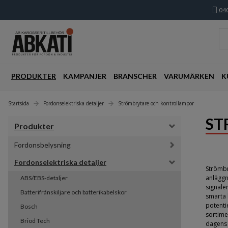
040
PRODUKTER
KAMPANJER
BRANSCHER
VARUMÄRKEN
K
Startsida
Fordonselektriska detaljer
Strömbrytare och kontrollampor
ST
Produkter
Fordonsbelysning
Fordonselektriska detaljer
Strömbr
anläggn
ABS/EBS-detaljer
signale
Batterifrånskiljare och batterikabelskor
smarta 
potenti
Bosch
sortime
Briod Tech
dagens 