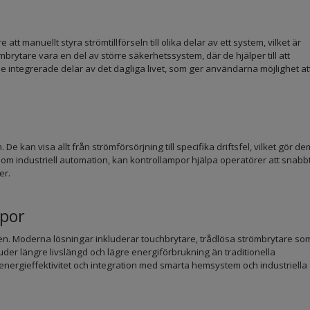
att manuellt styra strömtillförseln till olika delar av ett system, vilket är
mbrytare vara en del av större säkerhetssystem, där de hjälper till att
 integrerade delar av det dagliga livet, som ger användarna möjlighet at
e kan visa allt från strömförsörjning till specifika driftsfel, vilket gör de
om industriell automation, kan kontrollampor hjälpa operatörer att snabb
er.
mpor
en. Moderna lösningar inkluderar touchbrytare, trådlösa strömbrytare so
der längre livslängd och lägre energiförbrukning än traditionella
energieffektivitet och integration med smarta hemsystem och industriella