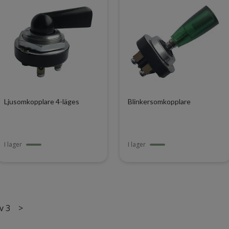
Ljusomkopplare 4-läges
Blinkersomkopplare
I lager
I lager
v 3
>