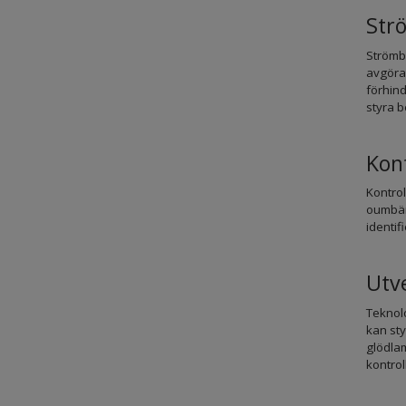
Str
Strömbr
avgöran
förhind
styra 
Kon
Kontrol
oumbärl
identif
Utv
Teknol
kan sty
glödlam
kontrol