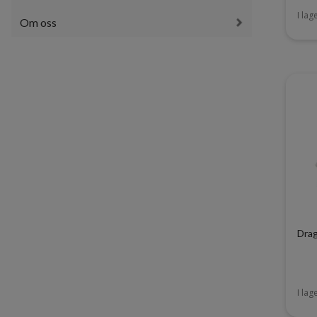
I lag
Om oss
Drag
I lag