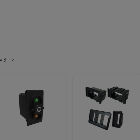
v 3
>