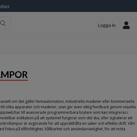
äljare
Logga in
AMPOR
avsett om det gäller hemautomation, industriella maskiner eller kommersiella
ill olika apparater och maskiner, utan ger även viktig feedback genom visuella
 vippswitchar till avancerade programmerbara brytare som kan integreras i
delbar indikation på att systemet fungerar som det ska, eller signalerar ett
rollampor är avgörande för att upprätthålla en säker och effektiv drift. Vårt
 fokus på tillförlitlighet, hållbarhet och användarvänlighet, för att möta