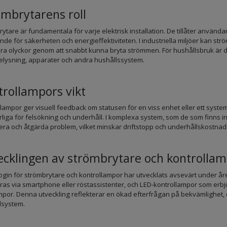
ömbrytarens roll
ytare är fundamentala för varje elektrisk installation. De tillåter användare 
de för säkerheten och energieffektiviteten. I industriella miljöer kan strö
ra olyckor genom att snabbt kunna bryta strömmen. För hushållsbruk är de
belysning, apparater och andra hushållssystem.
trollampors vikt
lampor ger visuell feedback om statusen för en viss enhet eller ett system. D
iga för felsökning och underhåll. I komplexa system, som de som finns in
iera och åtgärda problem, vilket minskar driftstopp och underhållskostnad
ecklingen av strömbrytare och kontrolla
ogin för strömbrytare och kontrollampor har utvecklats avsevärt under år
ras via smartphone eller röstassistenter, och LED-kontrollampor som erbju
por. Denna utveckling reflekterar en ökad efterfrågan på bekvämlighet, 
lsystem.