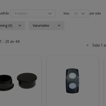
Position
20
utifrån 
Visa
per sida
ning (V)
Varumärke
1 - 20 av 44
<
Sida 1 a