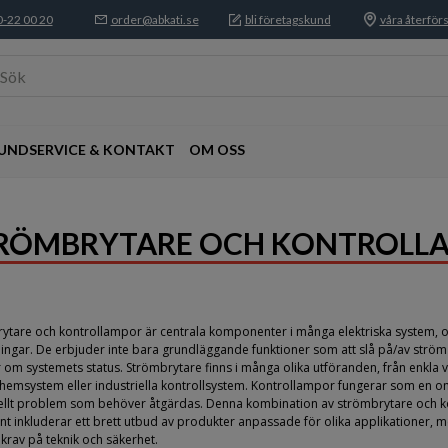
-22 00 20
order@abkati.se
bli företagskund
våra återförs
Sök
UNDSERVICE & KONTAKT
OM OSS
RÖMBRYTARE OCH KONTROLL
ytare och kontrollampor är centrala komponenter i många elektriska system, o
ingar. De erbjuder inte bara grundläggande funktioner som att slå på/av ström t
r om systemets status. Strömbrytare finns i många olika utföranden, från enkla
hemsystem eller industriella kontrollsystem. Kontrollampor fungerar som en ome
ellt problem som behöver åtgärdas. Denna kombination av strömbrytare och kont
nt inkluderar ett brett utbud av produkter anpassade för olika applikationer, med
krav på teknik och säkerhet.