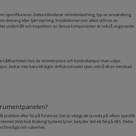
nens specifika krav. Detta inkluderar strömbelastning, typ av användning
m dimning eller fjärrstyrning. Installationen bör alltid utföras av
bundet underhåll och inspektion av dessa komponenter är också avgörande
 hållbarheten hos de strömbrytare och kontrollampor man väljer.
, bidrar inte bara till lägre driftskostnader utan också till en minskad
strumentpanelen?
 problem eller fel på fordonet. Det är viktigt att ta reda på vilken specifik
temet (Anti-lock Braking System) lyser, betyder det ett fel på ABS. Detta
omsförmåga och säkerhet.