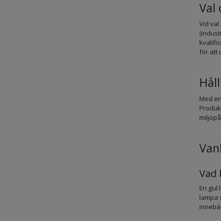
Val 
Vid val
(indust
kvalifi
för att
Hål
Med en
Produkt
miljöp
Vanl
Vad 
En gul 
lampa s
innebä