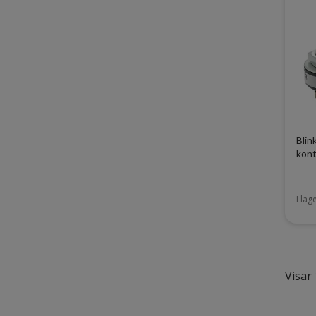
Blin
kont
I lag
Visar 