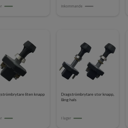
er
Inkommande
strömbrytare liten knapp
Dragströmbrytare stor knapp,
lång hals
er
I lager