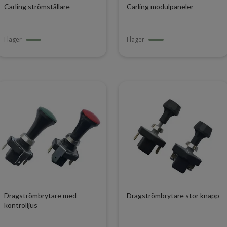
Carling strömställare
Carling modulpaneler
I lager
I lager
Dragströmbrytare med
Dragströmbrytare stor knapp
kontrolljus