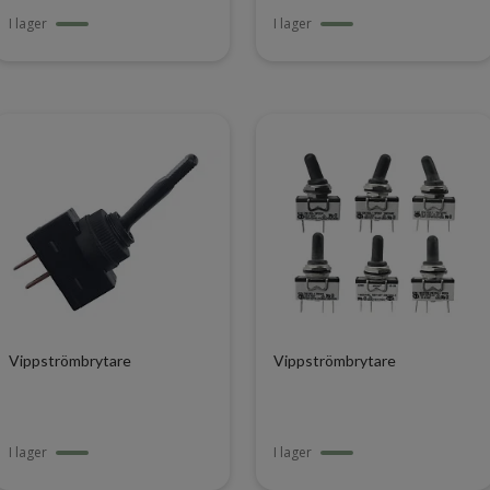
I lager
I lager
Vippströmbrytare
Vippströmbrytare
I lager
I lager