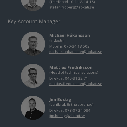
(Telefontid 10-11 & 14-15)
stefan.froberg@abkati.se
Key Account Manager
Michael Håkansson
(Industri)
Mobilnr: 070-34 13 503
michael.hakansson@abkati.se
Mattias Fredriksson
(Head of technical solutions)
Direktnr: 040-31 22 71
mattias.fredriksson@abkati.se
Jim Bostig
(Lantbruk & Entreprenad)
Direktnr: 073-07 24 084
jim.bostig@abkati.se