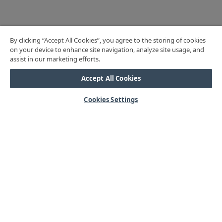
By clicking “Accept All Cookies”, you agree to the storing of cookies
on your device to enhance site navigation, analyze site usage, and
assist in our marketing efforts.
Accept All Cookies
Cookies Settings
HJÄLP
Mitt konto
Vanliga frågor
Kontakta oss
Årets mässor
OM OSS
Våra kärnvärden
Kundservice