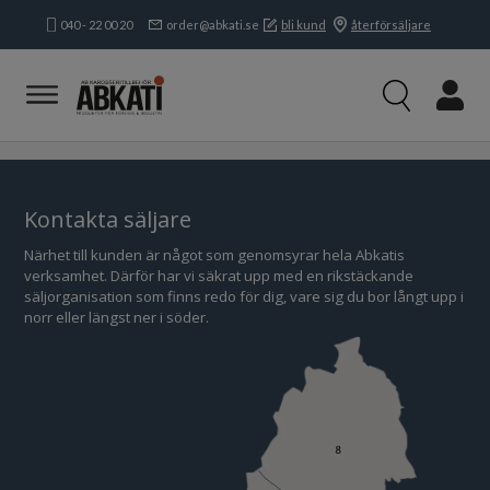
040 - 22 00 20
order@abkati.se
bli kund
återförsäljare
Produkter
Kampanjer
Branscher
Varumärken
Kundservice & Kontakt
Kontakta säljare
Närhet till kunden är något som genomsyrar hela Abkatis
Om oss
verksamhet. Därför har vi säkrat upp med en rikstäckande
säljorganisation som finns redo för dig, vare sig du bor långt upp i
Öppettider:
norr eller längst ner i söder.
Mån-tors:
8.15-16.30
Fre:
8.15-
16.00