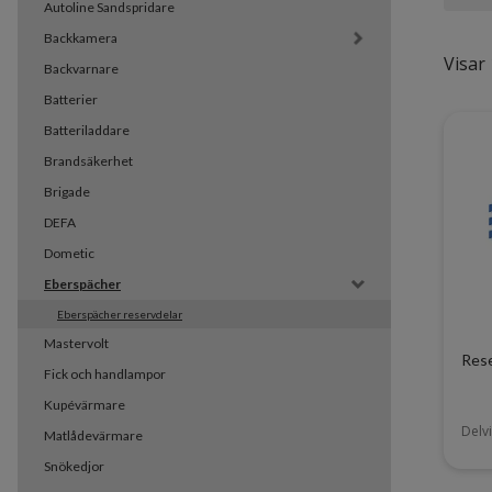
Autoline Sandspridare
Backkamera
Visar 
Backvarnare
Batterier
Batteriladdare
Brandsäkerhet
Brigade
DEFA
Dometic
Eberspächer
Eberspächer reservdelar
Mastervolt
Rese
Fick och handlampor
Kupévärmare
Delvi
Matlådevärmare
Snökedjor