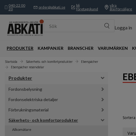
040-22 00
bli
våra
order@abkati.se
20
företagskund
återförsäljare
Sök
Logga in
PRODUKTER
KAMPANJER
BRANSCHER
VARUMÄRKEN
K
Startsida
Säkerhets- och komfortprodukter
Eberspächer
Eberspächer reservdelar
EB
Produkter
Fordonsbelysning
Fordonselektriska detaljer
Förbrukningsmaterial
Sortera 
Säkerhets- och komfortprodukter
Alkomätare
Var