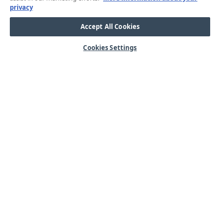
privacy
Accept All Cookies
Cookies Settings
HJÄLP
OM OSS
Mitt konto
Våra kärnvärden
Vanliga frågor
Kundservice
Kontakta oss
Lager & logistik
Årets mässor
Integritetspolicy
Nyheter & Press
Kabel
SORTIMENT
Kabelskor
Arbetsbelysning