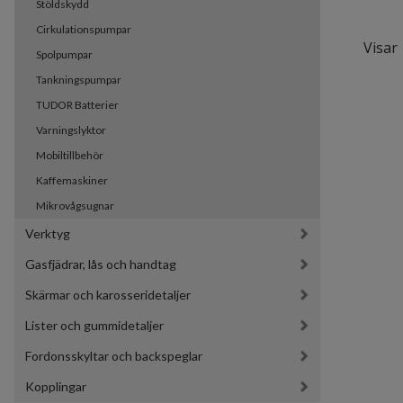
Stöldskydd
Cirkulationspumpar
Visar 
Spolpumpar
Tankningspumpar
TUDOR Batterier
Varningslyktor
Mobiltillbehör
Kaffemaskiner
Mikrovågsugnar
Verktyg
Gasfjädrar, lås och handtag
Skärmar och karosseridetaljer
Lister och gummidetaljer
Fordonsskyltar och backspeglar
Kopplingar