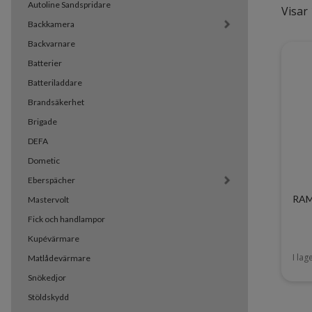
Autoline Sandspridare
Visar 
Backkamera
Backvarnare
Batterier
Batteriladdare
Brandsäkerhet
Brigade
DEFA
Dometic
Eberspächer
RAM 
Mastervolt
Fick och handlampor
Kupévärmare
I lag
Matlådevärmare
Snökedjor
Stöldskydd