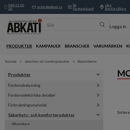
040-22 00
bli
våra
order@abkati.se
20
företagskund
återförsäljare
Sök
Logga in
PRODUKTER
KAMPANJER
BRANSCHER
VARUMÄRKEN
K
Startsida
Säkerhets- och komfortprodukter
Mobiltillbehör
MO
Produkter
Fordonsbelysning
Fordonselektriska detaljer
Förbrukningsmaterial
Sortera 
Säkerhets- och komfortprodukter
Alkomätare