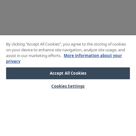
By clicking “Accept All Cookies”, you agree to the storing of cookies
on your device to enhance site navigation, analyze site usage, and
assist in our marketing efforts.
More information about your
privacy
Accept All Cookies
Cookies Settings
HJÄLP
OM OSS
Mitt konto
Våra kärnvärden
Vanliga frågor
Kundservice