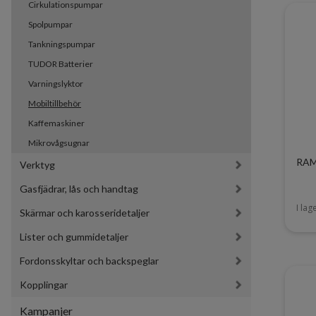
Cirkulationspumpar
Spolpumpar
Tankningspumpar
TUDOR Batterier
Varningslyktor
Mobiltillbehör
Kaffemaskiner
Mikrovågsugnar
RAM 
Verktyg
Gasfjädrar, lås och handtag
I lag
Skärmar och karosseridetaljer
Lister och gummidetaljer
Fordonsskyltar och backspeglar
Kopplingar
Kampanjer