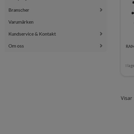
Branscher
Varumärken
Kundservice & Kontakt
Om oss
RAM 
I lag
Visar 