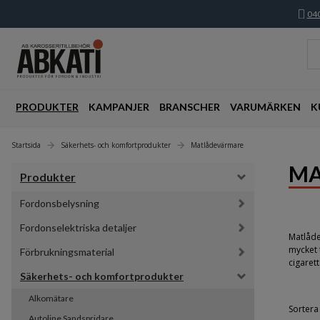
040
PRODUKTER
KAMPANJER
BRANSCHER
VARUMÄRKEN
K
Startsida
Säkerhets- och komfortprodukter
Matlådevärmare
MA
Produkter
Fordonsbelysning
Fordonselektriska detaljer
Matlåde
mycket 
Förbrukningsmaterial
cigaret
Säkerhets- och komfortprodukter
Alkomätare
Sortera 
Autoline Sandspridare