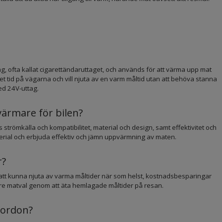
ag, ofta kallat cigarettändaruttaget, och används för att värma upp mat
et tid på vägarna och vill njuta av en varm måltid utan att behöva stanna
ed 24V-uttag.
värmare för bilen?
s strömkälla och kompatibilitet, material och design, samt effektivitet och
terial och erbjuda effektiv och jämn uppvärmning av maten.
r?
 att kunna njuta av varma måltider när som helst, kostnadsbesparingar
re matval genom att äta hemlagade måltider på resan.
fordon?