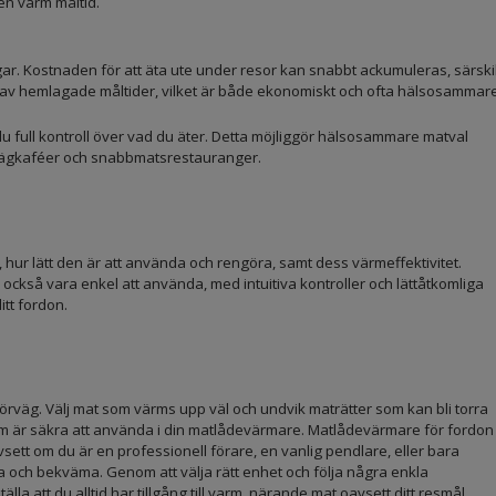
en varm måltid.
ar. Kostnaden för att äta ute under resor kan snabbt ackumuleras, särskil
ta av hemlagade måltider, vilket är både ekonomiskt och ofta hälsosammare
 full kontroll över vad du äter. Detta möjliggör hälsosammare matval
 vägkaféer och snabbmatsrestauranger.
 hur lätt den är att använda och rengöra, samt dess värmeffektivitet.
 också vara enkel att använda, med intuitiva kontroller och lättåtkomliga
tt fordon.
rväg. Välj mat som värms upp väl och undvik maträtter som kan bli torra
e som är säkra att använda i din matlådevärmare. Matlådevärmare för fordon
sett om du är en professionell förare, en vanlig pendlare, eller bara
 och bekväma. Genom att välja rätt enhet och följa några enkla
 att du alltid har tillgång till varm, närande mat oavsett ditt resmål.