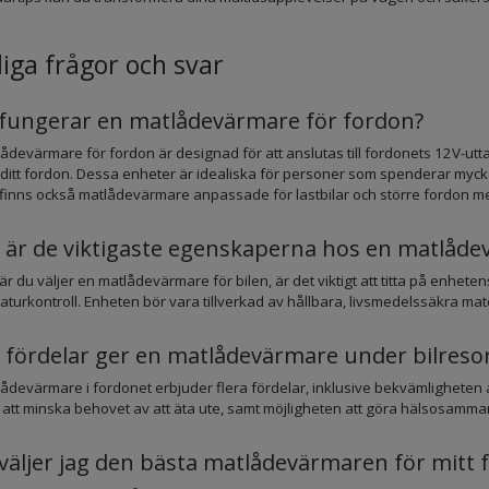
iga frågor och svar
fungerar en matlådevärmare för fordon?
ådevärmare för fordon är designad för att anslutas till fordonets 12V-utt
i ditt fordon. Dessa enheter är idealiska för personer som spenderar myck
et finns också matlådevärmare anpassade för lastbilar och större fordon m
a är de viktigaste egenskaperna hos en matlåde
är du väljer en matlådevärmare för bilen, är det viktigt att titta på enheten
turkontroll. Enheten bör vara tillverkad av hållbara, livsmedelssäkra ma
a fördelar ger en matlådevärmare under bilreso
ådevärmare i fordonet erbjuder flera fördelar, inklusive bekvämligheten
att minska behovet av att äta ute, samt möjligheten att göra hälsosamma
väljer jag den bästa matlådevärmaren för mitt 