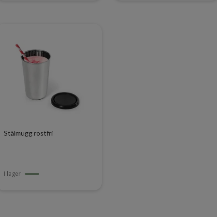
Stålmugg rostfri
I lager