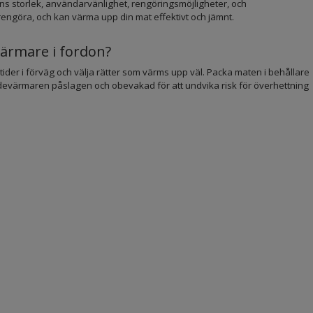
ns storlek, användarvänlighet, rengöringsmöjligheter, och
ch rengöra, och kan värma upp din mat effektivt och jämnt.
värmare i fordon?
ider i förväg och välja rätter som värms upp väl. Packa maten i behållare
ådevärmaren påslagen och obevakad för att undvika risk för överhettning