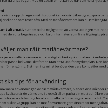
r när du är på vägen. Med en sådan enhet kan du när som helst njuta av 
mi
na värma upp din egen mat i fordonet kan också hjälpa dig att spara peng
iljer eller de som reser ofta. Med en matlådevärmare kan du istället nju
amt alternativ
Genom att ha möjligheten att värma upp egen mat, har du
t med den ofta begränsade och kaloririka maten som finns tillgänglig på
 väljer man rätt matlådevärmare?
väljer en matlådevärmare är det viktigt att tänka på storleken på enheten,
 bör passa bekvämt i ditt fordon utan att ta upp för mycket plats. Den bör
ner för rengöring. Sist men inte minst behöver den vara kompatibel med di
tiska tips för användning
 maximera användningen av din matlådevärmare, planera dina måltider i fö
appa kvalitet när de värms om. Se också till att packa din mat i behållar
evolutionerande lösning för alla som ofta befinner sig på resande fot. Oav
som älskar vägtripp, kan en matlådevärmare göra dina resor mer njutbara
rtips kan du transformera dina måltidsupplevelser på vägen och säkerställa