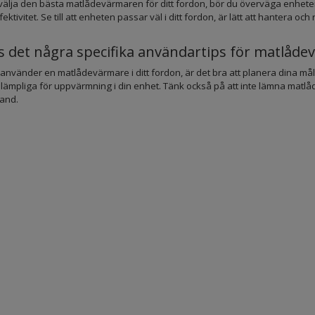
 välja den bästa matlådevärmaren för ditt fordon, bör du överväga enhete
ektivitet. Se till att enheten passar väl i ditt fordon, är lätt att hantera o
s det några specifika användartips för matlåde
använder en matlådevärmare i ditt fordon, är det bra att planera dina målt
lämpliga för uppvärmning i din enhet. Tänk också på att inte lämna matl
rand.