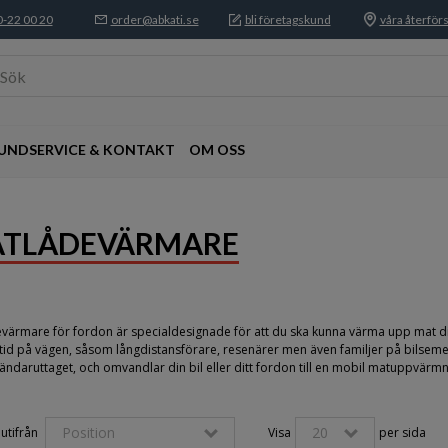
-22 00 20
order@abkati.se
bli företagskund
våra återförs
Sök
UNDSERVICE & KONTAKT
OM OSS
TLÅDEVÄRMARE
värmare för fordon är specialdesignade för att du ska kunna värma upp mat dir
tid på vägen, såsom långdistansförare, resenärer men även familjer på bilsemest
tändaruttaget, och omvandlar din bil eller ditt fordon till en mobil matuppvärmn
Position
20
utifrån 
Visa
per sida