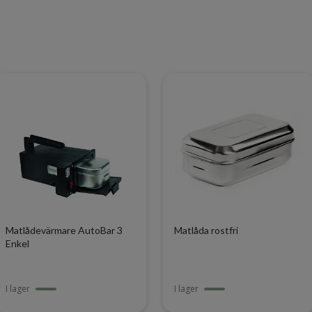
Matlådevärmare AutoBar 3
Matlåda rostfri
Enkel
I lager
I lager