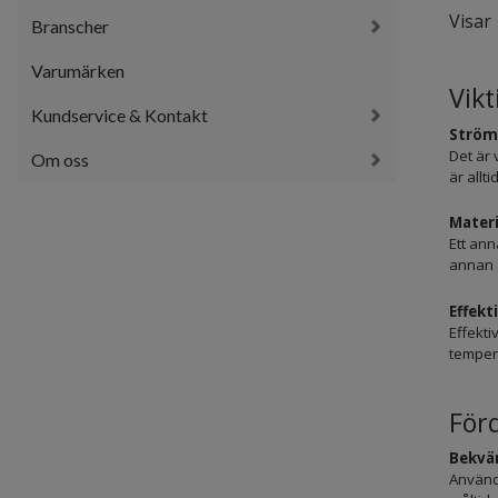
Visar 
Branscher
Varumärken
Vikt
Kundservice & Kontakt
Strömk
Det är 
Om oss
är allt
Materi
Ett ann
annan a
Effekt
Effekti
tempera
För
Bekvä
Användn