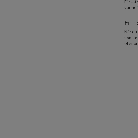
För att
värmeff
Finn
När du 
som är 
eller b