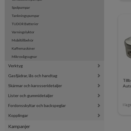
Spolpumpar
Tankningspumpar
TUDOR Batterier
Varningslyktor
Mobiltillbehör
Kaffemaskiner
Mikrovågsugnar
Verktyg
Gasfjädrar, lås och handtag
Till
Skärmar och karosseridetaljer
Auto
Lister och gummidetaljer
I lag
Fordonsskyltar och backspeglar
Kopplingar
Kampanjer