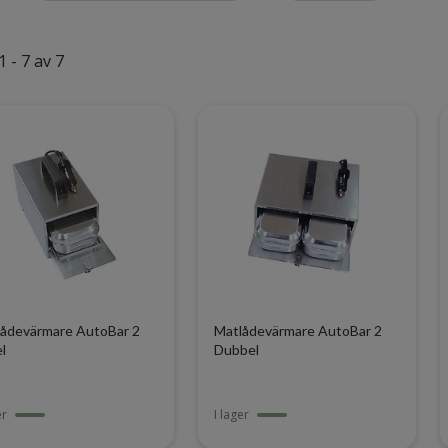
1 - 7 av 7
ådevärmare AutoBar 2
Matlådevärmare AutoBar 2
l
Dubbel
er
I lager