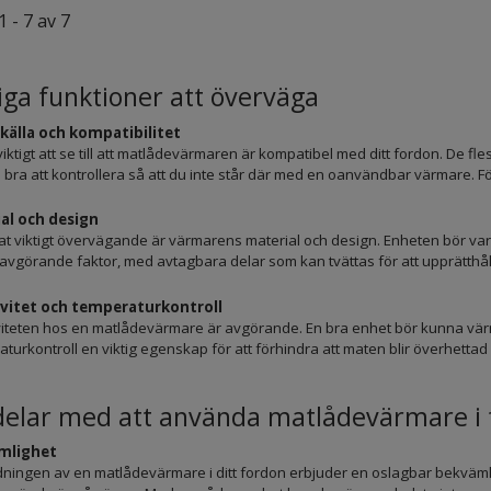
1 - 7 av 7
iga funktioner att överväga
älla och kompatibilitet
viktigt att se till att matlådevärmaren är kompatibel med ditt fordon. De 
id bra att kontrollera så att du inte står där med en oanvändbar värmare.
al och design
at viktigt övervägande är värmarens material och design. Enheten bör vara 
vgörande faktor, med avtagbara delar som kan tvättas för att upprätthål
ivitet och temperaturkontroll
viteten hos en matlådevärmare är avgörande. En bra enhet bör kunna värm
turkontroll en viktig egenskap för att förhindra att maten blir överhettad 
delar med att använda matlådevärmare i 
mlighet
ingen av en matlådevärmare i ditt fordon erbjuder en oslagbar bekvämlighe