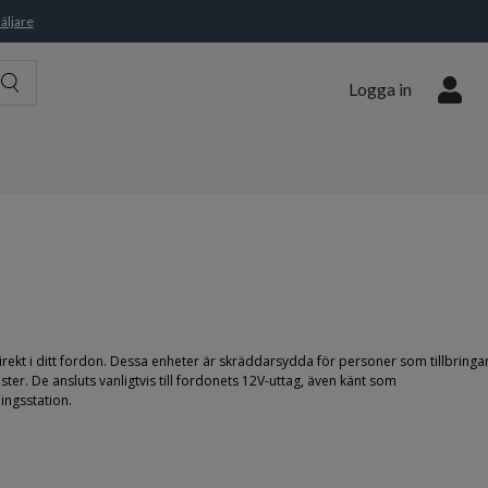
äljare
Logga in
ekt i ditt fordon. Dessa enheter är skräddarsydda för personer som tillbringa
er. De ansluts vanligtvis till fordonets 12V-uttag, även känt som
ingsstation.