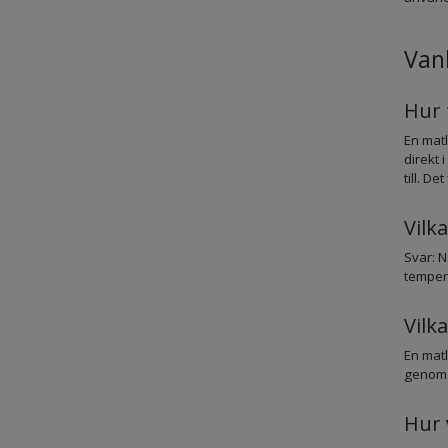
Vanl
Hur 
En matl
direkt 
till. D
Vilk
Svar: N
tempera
Vilk
En matl
genom 
Hur 