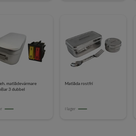
beh. matlådevärmare
Matlåda rostfri
Bar 3 dubbel
er
I lager