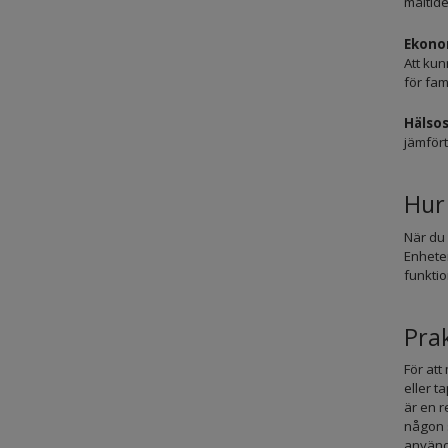
måltide
Ekono
Att kun
för fam
Hälsos
jämför
Hur
När du 
Enheten
funktio
Prak
För att
eller t
är en r
någon 
använda