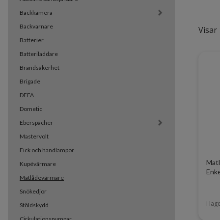
Backkamera
Backvarnare
Visar 
Batterier
Batteriladdare
Brandsäkerhet
Brigade
DEFA
Dometic
Eberspächer
Mastervolt
Fick och handlampor
Matl
Kupévärmare
Enke
Matlådevärmare
Snökedjor
I lag
Stöldskydd
Cirkulationspumpar