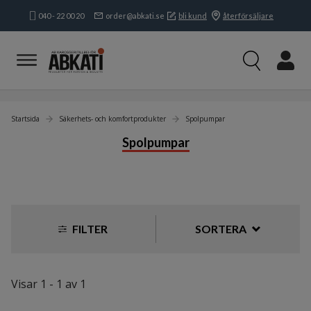
040 - 22 00 20
order@abkati.se
bli kund
återförsäljare
Produkter
Filtrera
Fordonsbelysning
Fordonselektriska detaljer
Förbrukningsmaterial
Startsida
Säkerhets- och komfortprodukter
Spolpumpar
Säkerhets- och komfortprodukter
Spolpumpar
Alkomätare
Autoline Sandspridare
Backkamera
Backvarnare
Batterier
FILTER
SORTERA
Batteriladdare
Brandsäkerhet
Brigade
Visar 1 - 1 av 1
DEFA