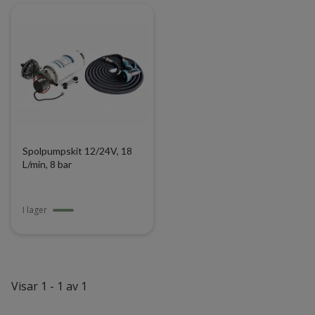
Dometic
Eberspächer
Mastervolt
Fick och handlampor
Kupévärmare
Matlådevärmare
Snökedjor
Stöldskydd
Spolpumpskit 12/24V, 18
L/min, 8 bar
Cirkulationspumpar
Spolpumpar
Tankningspumpar
I lager
TUDOR Batterier
Varningslyktor
Mobiltillbehör
Kaffemaskiner
Visar 1 - 1 av 1
Mikrovågsugnar