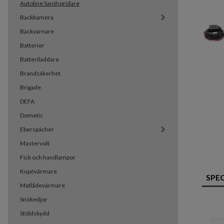
Autoline Sandspridare
Backkamera
Backvarnare
Batterier
Batteriladdare
Brandsäkerhet
Brigade
DEFA
Dometic
Eberspächer
Mastervolt
Fick och handlampor
Kupévärmare
SPE
Matlådevärmare
Snökedjor
Stöldskydd