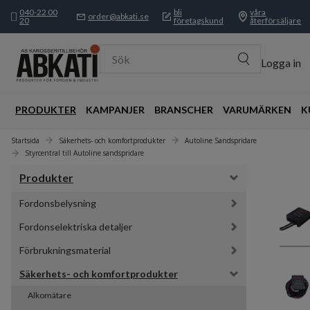
040-22 00
bli
våra
order@abkati.se
20
företagskund
återförsäljare
Sök
Logga in
PRODUKTER
KAMPANJER
BRANSCHER
VARUMÄRKEN
K
Startsida
Säkerhets- och komfortprodukter
Autoline Sandspridare
Styrcentral till Autoline sandspridare
Produkter
Fordonsbelysning
Fordonselektriska detaljer
Förbrukningsmaterial
Säkerhets- och komfortprodukter
Alkomätare