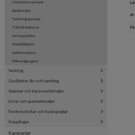
Cirkulationspumpar
Lx
Spolpumpar
IP
Tankningspumpar
Fö
TUDOR Batterier
Varningslyktor
Mobiltillbehör
Kaffemaskiner
Mikrovågsugnar
Verktyg
Gasfjädrar, lås och handtag
Skärmar och karosseridetaljer
Lister och gummidetaljer
Fordonsskyltar och backspeglar
Kopplingar
Kampanjer