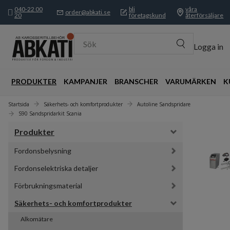
040-22 00
bli
våra
order@abkati.se
20
företagskund
återförsäljare
Sök
Logga in
PRODUKTER
KAMPANJER
BRANSCHER
VARUMÄRKEN
K
Startsida
Säkerhets- och komfortprodukter
Autoline Sandspridare
S90 Sandspridarkit Scania
Produkter
Fordonsbelysning
Fordonselektriska detaljer
Förbrukningsmaterial
Säkerhets- och komfortprodukter
Alkomätare