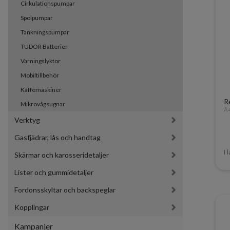
Cirkulationspumpar
Spolpumpar
Tankningspumpar
TUDOR Batterier
Varningslyktor
Mobiltillbehör
Kaffemaskiner
R
Mikrovågsugnar
A
Verktyg
Gasfjädrar, lås och handtag
I 
Skärmar och karosseridetaljer
Lister och gummidetaljer
Fordonsskyltar och backspeglar
Kopplingar
Kampanjer