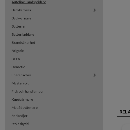
Autoline Sandspridare
Backkamera
Backvarnare
Batterier
Batteriladdare
Brandsäkerhet
Brigade
DEFA
Dometic
Eberspächer
Mastervolt
Fick och handlampor
Kupévärmare
Matlådevärmare
REL
Snökedjor
Stöldskydd