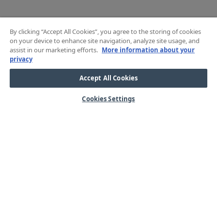
By clicking “Accept All Cookies”, you agree to the storing of cookies
on your device to enhance site navigation, analyze site usage, and
assist in our marketing efforts.
More information about your
privacy
Accept All Cookies
Cookies Settings
HJÄLP
OM OSS
Mitt konto
Våra kärnvärden
Vanliga frågor
Kundservice
Kontakta oss
Lager & logistik
Årets mässor
Integritetspolicy