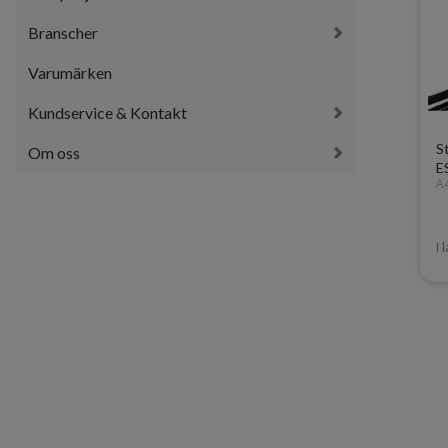
Branscher
Varumärken
Kundservice & Kontakt
S
Om oss
E
A
I 