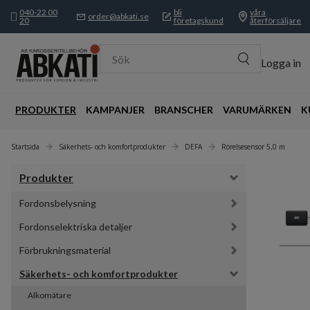
040-22 00
bli
våra
order@abkati.se
20
företagskund
återförsäljare
Sök
Logga in
PRODUKTER
KAMPANJER
BRANSCHER
VARUMÄRKEN
K
Startsida
Säkerhets- och komfortprodukter
DEFA
Rörelsesensor 5,0 m
Produkter
Fordonsbelysning
Fordonselektriska detaljer
Förbrukningsmaterial
Säkerhets- och komfortprodukter
Alkomätare