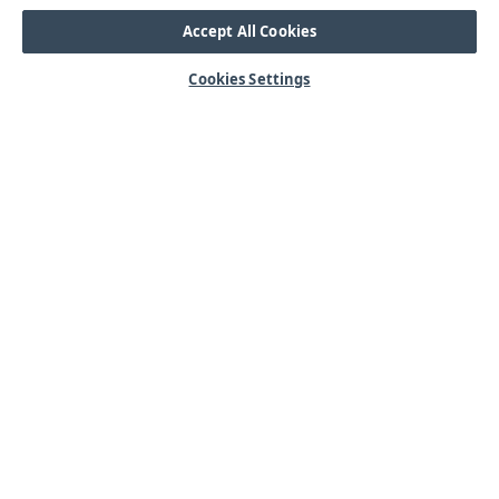
Accept All Cookies
Cookies Settings
HJÄLP
OM OSS
Mitt konto
Våra kärnvärden
Vanliga frågor
Kundservice
Kontakta oss
Lager & logistik
Årets mässor
Integritetspolicy
Nyheter & Press
Kabel
SORTIMENT
Kabelskor
Arbetsbelysning
Reglar
Blixtljus