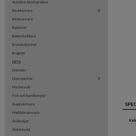
Autoline Sandspridare
Backkamera
Backvarnare
Batterier
Batteriladdare
Brandsäkerhet
Brigade
DEFA
Dometic
Eberspächer
Mastervolt
Fick och handlampor
SPE
Kupévärmare
Matlådevärmare
Kab
Snökedjor
Stöldskydd