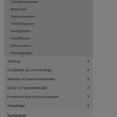
Cirkulationspumpar
Spolpumpar
Tankningspumpar
TUDOR Batterier
Varningslyktor
Mobiltillbehör
Kaffemaskiner
Mikrovågsugnar
Verktyg
Gasfjädrar, lås och handtag
Skärmar och karosseridetaljer
Lister och gummidetaljer
Fordonsskyltar och backspeglar
Kopplingar
Kampanjer