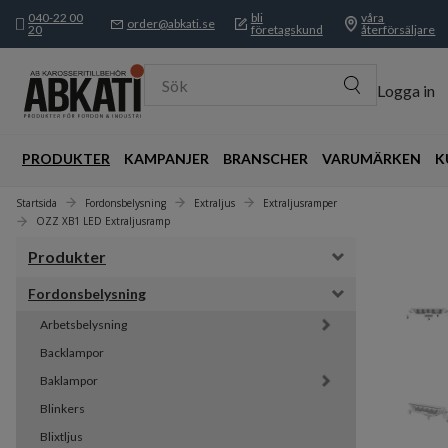
040-22 00
bli
våra
order@abkati.se
20
företagskund
återförsäljare
Sök
Logga in
PRODUKTER
KAMPANJER
BRANSCHER
VARUMÄRKEN
K
Startsida
Fordonsbelysning
Extraljus
Extraljusramper
OZZ XB1 LED Extraljusramp
Produkter
Fordonsbelysning
Arbetsbelysning
Backlampor
Baklampor
Blinkers
Blixtljus