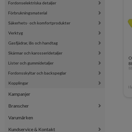
Fordonselektriska detaljer
Förbrukningsmaterial
Säkerhets- och komfortprodukter
Verktyg
Gasfjädrar, lås och handtag
Skärmar och karosseridetaljer
O
Lister och gummidetaljer
8
8
Fordonsskyltar och backspeglar
Kopplingar
I 
Kampanjer
Branscher
Varumärken
Kundservice & Kontakt