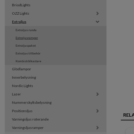
BriodLights
OZZ Lights
Extraljus
Extraljus runda
Extraljusramper
Extraljuspaket
Extraljus tillbehör
Kombistrålkastare
Glödlampor
Innerbelysning
Nordic Lights
Lazer
Nummerskyltsbelysning
Positionsljus
REL
Varningsljus roterande
Varningsljusramper