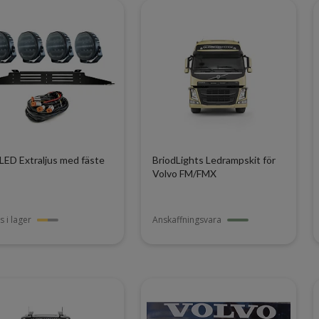
LED Extraljus med fäste
BriodLights Ledrampskit för
Volvo FM/FMX
s i lager
Anskaffningsvara