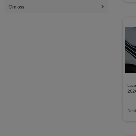
Om oss
Laze
202
Delvi