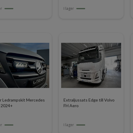
er
I lager
r Ledrampskit Mercedes
Extraljussats Edge till Volvo
o 2024+
FH Aero
er
I lager