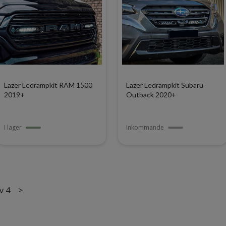
Lazer Ledrampkit RAM 1500
Lazer Ledrampkit Subaru
2019+
Outback 2020+
I lager
Inkommande
v 4
>