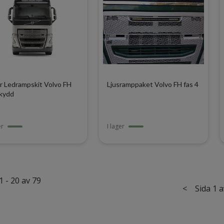
r Ledrampskit Volvo FH
Ljusramppaket Volvo FH fas 4
kydd
er
I lager
1 - 20 av 79
<
Sida 1 a