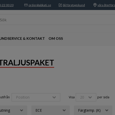
-22 00 20
order@abkati.se
bli företagskund
våra återförs
Sök
UNDSERVICE & KONTAKT
OM OSS
TRALJUSPAKET
Position
20
utifrån 
Visa
per sida
utning
ECE
Färgtemp. (K)