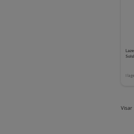
Laze
Sols
I lag
Visar 