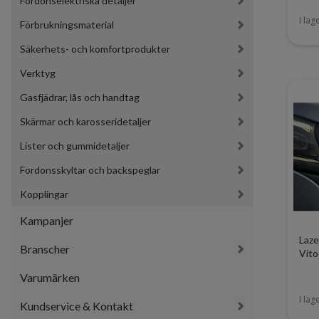
Fordonselektriska detaljer
I lag
Förbrukningsmaterial
Säkerhets- och komfortprodukter
Verktyg
Gasfjädrar, lås och handtag
Skärmar och karosseridetaljer
Lister och gummidetaljer
Fordonsskyltar och backspeglar
Kopplingar
Kampanjer
Laze
Branscher
Vit
Varumärken
I lag
Kundservice & Kontakt