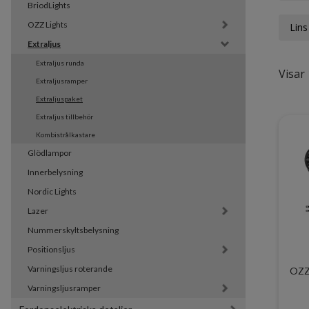
BriodLights
OZZ Lights
Lins
Extraljus
Extraljus runda
Visar 
Extraljusramper
Extraljuspaket
Extraljus tillbehör
Kombistrålkastare
Glödlampor
Innerbelysning
Nordic Lights
Lazer
Nummerskyltsbelysning
Positionsljus
Varningsljus roterande
OZZ 
Varningsljusramper