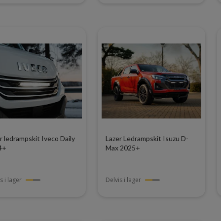
r ledrampskit Iveco Daily
Lazer Ledrampskit Isuzu D-
4+
Max 2025+
s i lager
Delvis i lager