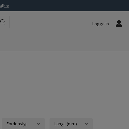
äljare
Logga in
Fordonstyp
Längd (mm)