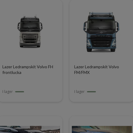
Lazer Ledrampskit Volvo FH
Lazer Ledrampskit Volvo
frontlucka
FM/FMX
I lager
I lager