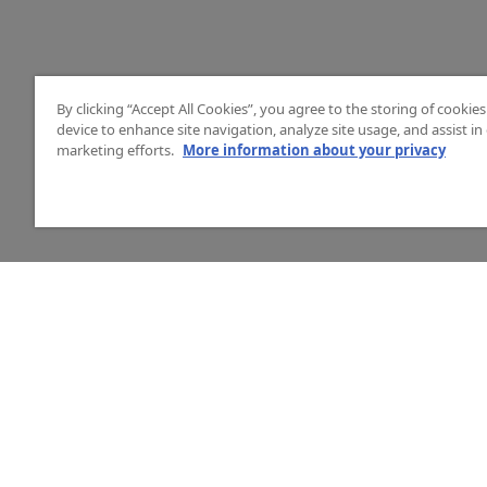
By clicking “Accept All Cookies”, you agree to the storing of cookie
device to enhance site navigation, analyze site usage, and assist in
marketing efforts.
More information about your privacy
HJÄLP
O
Mitt konto
Vå
Vanliga frågor
Ku
Kontakta oss
La
Årets mässor
In