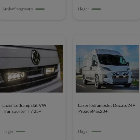
Anskaffningsvara
I lager
Lazer Ledrampskit VW
Lazer ledrampskit Ducato24+
Transporter T7 25+
ProaceMax23+
I lager
I lager