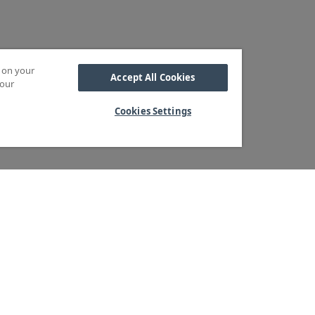
s on your
Accept All Cookies
 our
Cookies Settings
Kabel
M OSS
SORTIMENT
Kabelskor
ra kärnvärden
Arbetsbelysning
Reglar
ndservice
Blixtljus
Reläer
ger & logistik
Extraljus
Sidoskydd och
tegritetspolicy
LED-ramper