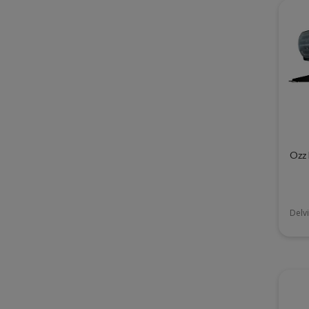
Ozz 
Delvi