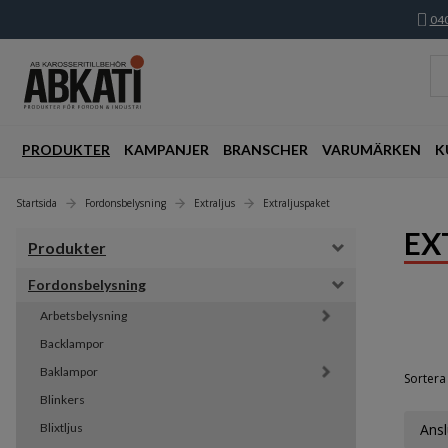
040
PRODUKTER
KAMPANJER
BRANSCHER
VARUMÄRKEN
K
Startsida
Fordonsbelysning
Extraljus
Extraljuspaket
EX
Produkter
Fordonsbelysning
Arbetsbelysning
Backlampor
Baklampor
Sortera 
Blinkers
Blixtljus
Ansl