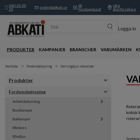
040-22 00
bli
våra
order@abkati.se
20
företagskund
återförsäljare
Sök
Logga in
PRODUKTER
KAMPANJER
BRANSCHER
VARUMÄRKEN
K
Startsida
Fordonsbelysning
Varningsljus roterande
VA
Produkter
Fordonsbelysning
Arbetsbelysning
Roteran
Backlampor
kritis
roteran
Baklampor
Blinkers
Blixtljus
Sortera 