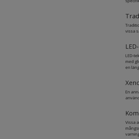
specifi
Trad
Traditi
vissa s
LED-
LED-tek
med glö
en län
Xeno
En anna
används
Komb
Vissa 
mångsid
varning