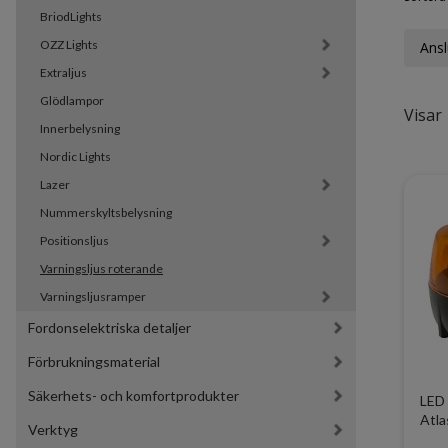
BriodLights
OZZ Lights
Ansl
Extraljus
Glödlampor
Visar 
Innerbelysning
Nordic Lights
Lazer
Nummerskyltsbelysning
Positionsljus
Varningsljus roterande
Varningsljusramper
Fordonselektriska detaljer
Förbrukningsmaterial
Säkerhets- och komfortprodukter
LED 
Atla
Verktyg