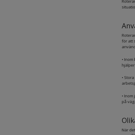
Roteran
situat
Anv
Roteran
för at
använd
• Inom 
hjälper
• Stor
arbetsp
• Inom 
på väg
Olik
När det