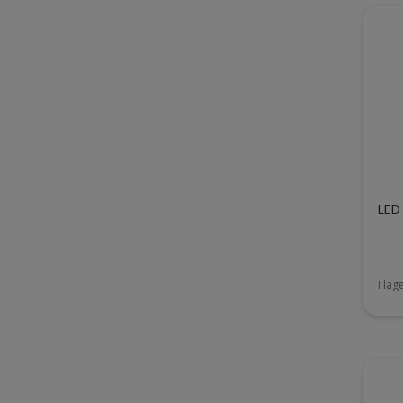
LED 
I lag