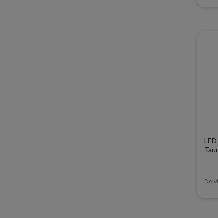
LED 
Tau
Delvi