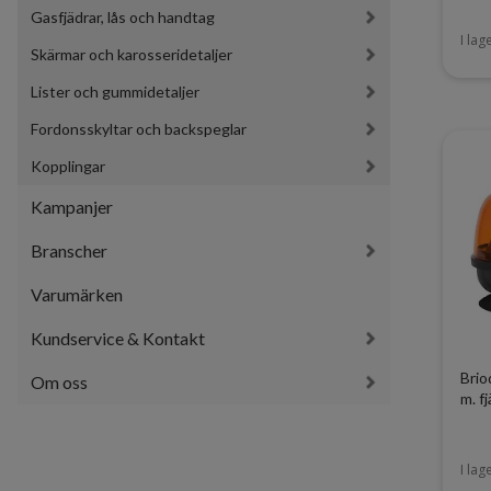
Gasfjädrar, lås och handtag
I lag
Skärmar och karosseridetaljer
Lister och gummidetaljer
Fordonsskyltar och backspeglar
Kopplingar
Kampanjer
Branscher
Varumärken
Kundservice & Kontakt
Brio
Om oss
m. fj
I lag