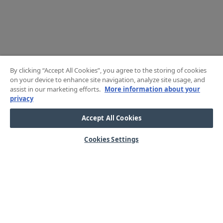
By clicking “Accept All Cookies”, you agree to the storing of cookies
on your device to enhance site navigation, analyze site usage, and
assist in our marketing efforts.
More information about your
privacy
Accept All Cookies
Cookies Settings
HJÄLP
OM OSS
Mitt konto
Våra kärnvärden
Vanliga frågor
Kundservice