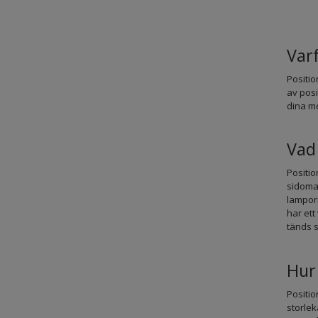
Varf
Positio
av posi
dina me
Vad 
Positio
sidomar
lamporn
har ett
tänds 
Hur 
Positio
storlek