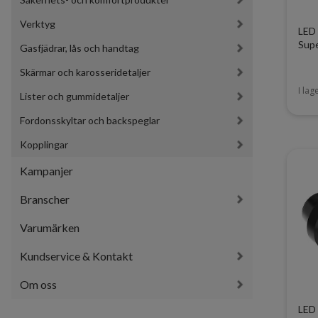
Verktyg
LED 
Supe
Gasfjädrar, lås och handtag
Skärmar och karosseridetaljer
I lag
Lister och gummidetaljer
Fordonsskyltar och backspeglar
Kopplingar
Kampanjer
Branscher
Varumärken
Kundservice & Kontakt
Om oss
LED 