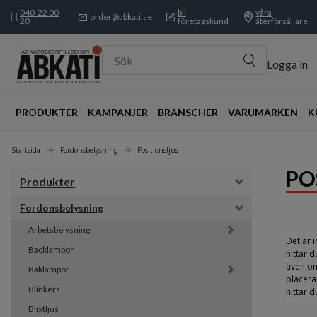
040-22 00
bli
våra
order@abkati.se
20
företagskund
återförsäljare
Sök
Logga in
PRODUKTER
KAMPANJER
BRANSCHER
VARUMÄRKEN
K
Startsida
Fordonsbelysning
Positionsljus
PO
Produkter
Fordonsbelysning
Arbetsbelysning
Det är i
Backlampor
hittar 
även om
Baklampor
placerad
Blinkers
hittar 
Blixtljus