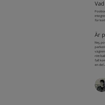
Vad
Positio
integre
för kort
Är 
Nej, po
parkeri
vägrene
rött ba
fall ko
en del