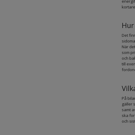
energif
kortare
Hur
Det fin
sidomar
När det
som pri
och bak
till ex
fordon
Vilk
På bila
gäller 
samt av
ska fo
och sis