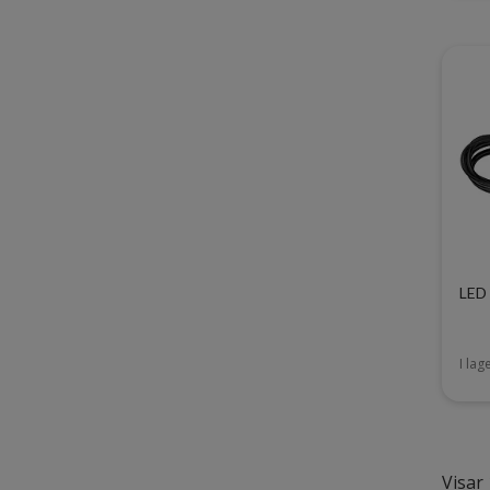
LED 
I lag
Visar 