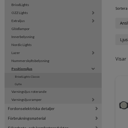
BriodLights
Sortera 
OZZ Lights
Extraljus
Ansl
Glödlampor
Innerbelysning
Ljus
Nordic Lights
Lazer
Visar 
Nummerskyltsbelysning
Positionsljus
BriodLights Classic
Gylle
Varningsljus roterande
Varningsljusramper
Fordonselektriska detaljer
Förbrukningsmaterial
Säkerhets- och komfortprodukter