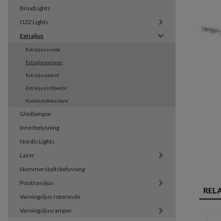
BriodLights
OZZ Lights
Extraljus
Extraljus runda
Extraljusramper
Extraljuspaket
Extraljus tillbehör
Kombistrålkastare
Glödlampor
Innerbelysning
Nordic Lights
Lazer
Nummerskyltsbelysning
Positionsljus
REL
Varningsljus roterande
Varningsljusramper