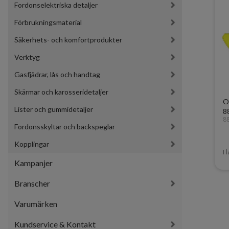
Fordonselektriska detaljer
Förbrukningsmaterial
Säkerhets- och komfortprodukter
Verktyg
Gasfjädrar, lås och handtag
Skärmar och karosseridetaljer
O
Lister och gummidetaljer
8
8
Fordonsskyltar och backspeglar
Kopplingar
I 
Kampanjer
Branscher
Varumärken
Kundservice & Kontakt