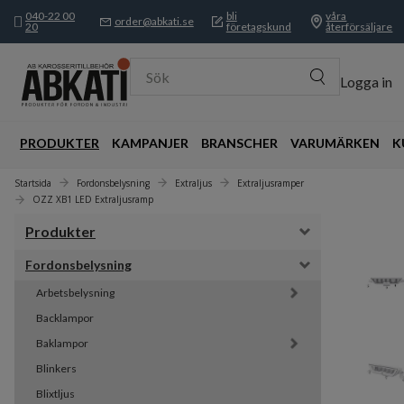
040-22 00
bli
våra
order@abkati.se
20
företagskund
återförsäljare
Sök
Logga in
PRODUKTER
KAMPANJER
BRANSCHER
VARUMÄRKEN
K
Startsida
Fordonsbelysning
Extraljus
Extraljusramper
OZZ XB1 LED Extraljusramp
Produkter
Fordonsbelysning
Arbetsbelysning
Backlampor
Baklampor
Blinkers
Blixtljus