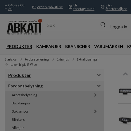
040-22 00
bli
våra
order@abkati.se
20
företagskund
återförsäljare
Sök
Logga in
PRODUKTER
KAMPANJER
BRANSCHER
VARUMÄRKEN
K
Startsida
Fordonsbelysning
Extraljus
Extraljusramper
Lazer Triple-R Wide
Produkter
Fordonsbelysning
Arbetsbelysning
Backlampor
Baklampor
Blinkers
Blixtljus