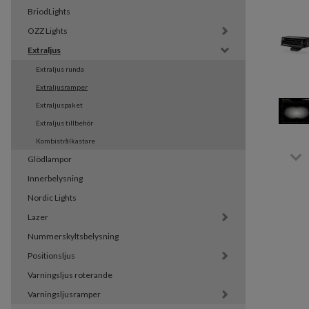
BriodLights
OZZ Lights
Extraljus
Extraljus runda
Extraljusramper
Extraljuspaket
Extraljus tillbehör
Kombistrålkastare
Glödlampor
Innerbelysning
Nordic Lights
Lazer
Nummerskyltsbelysning
Positionsljus
Varningsljus roterande
Varningsljusramper