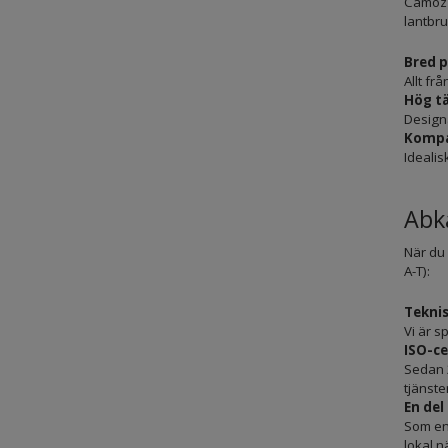
Camozz
lantbr
Bred 
Allt fr
Hög t
Designa
Kompa
Idealis
Abk
När du 
A-T):
Teknis
Vi är s
ISO-ce
Sedan 2
tjänste
En del
Som en 
lokal n