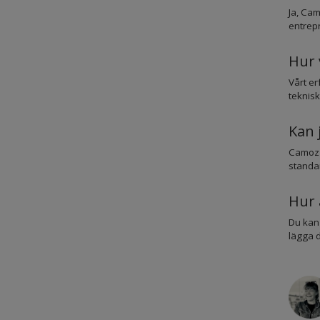
Ja, Cam
entrep
Hur 
Vårt er
teknisk
Kan 
Camozzi
standar
Hur 
Du kan 
lägga d