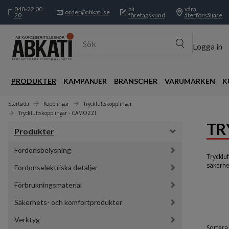
040-22 00
bli
våra
order@abkati.se
20
företagskund
återförsäljare
Sök
Logga in
PRODUKTER
KAMPANJER
BRANSCHER
VARUMÄRKEN
K
Startsida
Kopplingar
Tryckluftskopplingar
Tryckluftskopplingar - CAMOZZI
TR
Produkter
Fordonsbelysning
Trycklu
säkerhe
Fordonselektriska detaljer
Förbrukningsmaterial
Säkerhets- och komfortprodukter
Verktyg
Sortera 