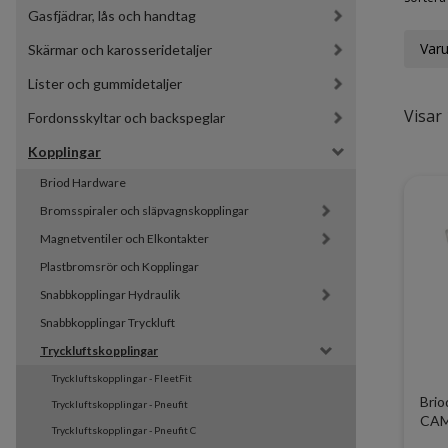
Gasfjädrar, lås och handtag
Var
Skärmar och karosseridetaljer
Lister och gummidetaljer
Visar 
Fordonsskyltar och backspeglar
Kopplingar
Briod Hardware
Bromsspiraler och släpvagnskopplingar
Magnetventiler och Elkontakter
Plastbromsrör och Kopplingar
Snabbkopplingar Hydraulik
Snabbkopplingar Tryckluft
Tryckluftskopplingar
Tryckluftskopplingar - FleetFit
Brio
Tryckluftskopplingar - Pneufit
CAM
Tryckluftskopplingar - Pneufit C