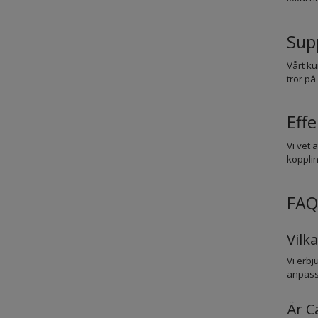
Sup
Vårt ku
tror på
Effe
Vi vet 
kopplin
FAQ
Vilk
Vi erbj
anpass
Är C