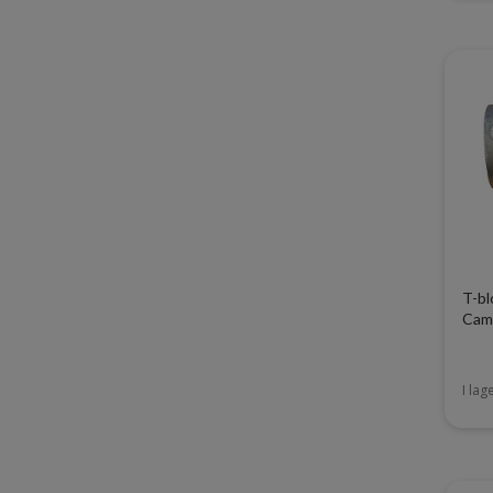
T-bl
Cam
I lag