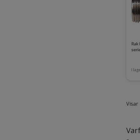
Rak
seri
I lag
Visar 
Varf