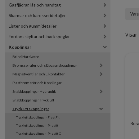
Gasfjädrar, lås och handtag
Var
Skärmar och karosseridetaljer
Lister och gummidetaljer
Visar 
Fordonsskyltar och backspeglar
Kopplingar
Briod Hardware
Bromsspiraler och släpvagnskopplingar
Magnetventiler och Elkontakter
Plastbromsrör och Kopplingar
Snabbkopplingar Hydraulik
Snabbkopplingar Tryckluft
Tryckluftskopplingar
Tryckluftskopplingar - FleetFit
Röra
Tryckluftskopplingar - Pneufit
Tryckluftskopplingar - Pneufit C