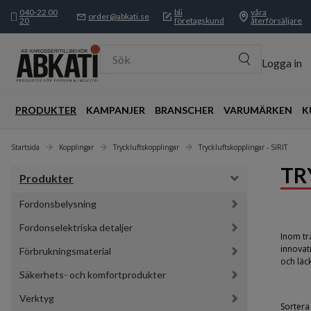
040-22 00
bli
våra
order@abkati.se
20
företagskund
återförsäljare
Sök
Logga in
PRODUKTER
KAMPANJER
BRANSCHER
VARUMÄRKEN
K
Startsida
Kopplingar
Tryckluftskopplingar
Tryckluftskopplingar - SIRIT
TR
Produkter
Fordonsbelysning
Fordonselektriska detaljer
Inom tr
innovat
Förbrukningsmaterial
och läck
Säkerhets- och komfortprodukter
Verktyg
Sortera 