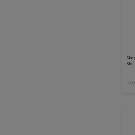
Skot
Sirit
I lag