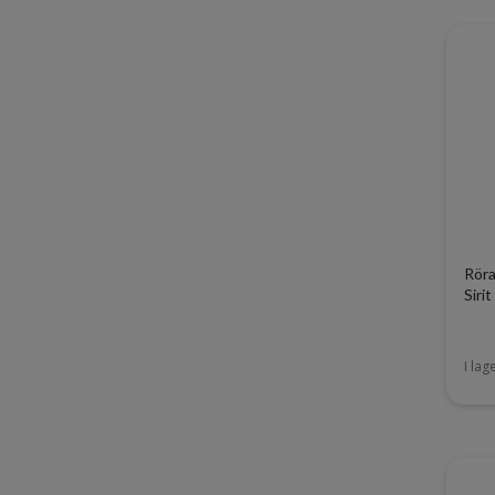
Röra
Sirit
I lag