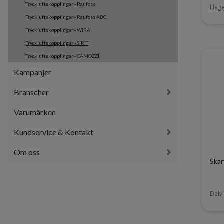
Tryckluftskopplingar - Raufoss
I lag
Tryckluftskopplingar - Raufoss ABC
Tryckluftskopplingar - WIRA
Tryckluftskopplingar - SIRIT
Tryckluftskopplingar - CAMOZZI
Kampanjer
Branscher
Varumärken
Kundservice & Kontakt
Om oss
Skar
Delvi