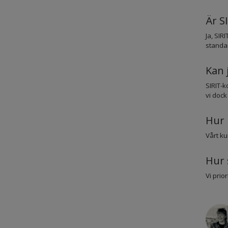
Är S
Ja, SIR
standa
Kan 
SIRIT-
vi dock
Hur 
Vårt ku
Hur 
Vi prio