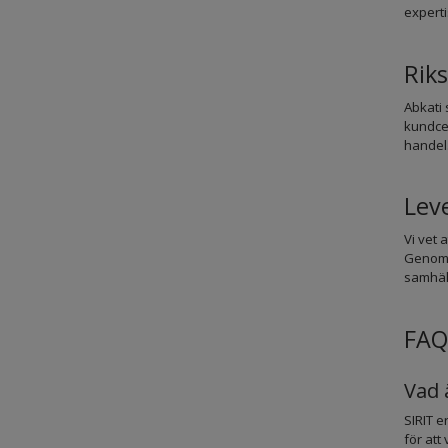
experti
Rik
Abkati 
kundcen
handel
Leve
Vi vet 
Genom a
samhäll
FAQ 
Vad 
SIRIT e
för att