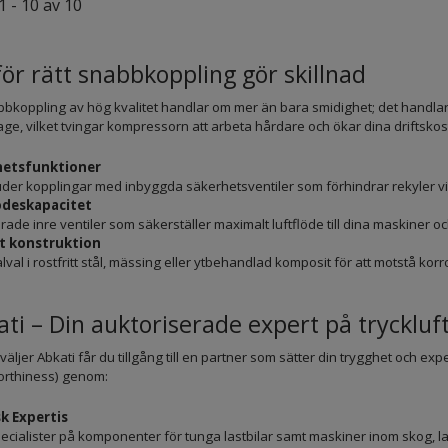
1 - 10 av 10
ör rätt snabbkoppling gör skillnad
bkoppling av hög kvalitet handlar om mer än bara smidighet; det handlar o
ckage, vilket tvingar kompressorn att arbeta hårdare och ökar dina driftsko
hetsfunktioner
uder kopplingar med inbyggda säkerhetsventiler som förhindrar rekyler vid
ödeskapacitet
ade inre ventiler som säkerställer maximalt luftflöde till dina maskiner oc
t konstruktion
lval i rostfritt stål, mässing eller ytbehandlad komposit för att motstå korr
ati – Din auktoriserade expert på tryckl
väljer Abkati får du tillgång till en partner som sätter din trygghet och exp
orthiness) genom:
k Expertis
pecialister på komponenter för tunga lastbilar samt maskiner inom skog, la