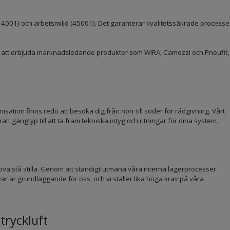
ö (14001) och arbetsmiljö (45001). Det garanterar kvalitetssäkrade processe
a att erbjuda marknadsledande produkter som WIRA, Camozzi och Pneufit,
ation finns redo att besöka dig från norr till söder för rådgivning. Vårt
ätt gängtyp till att ta fram tekniska intyg och ritningar för dina system.
höva stå stilla. Genom att ständigt utmana våra interna lagerprocesser
svar är grundläggande för oss, och vi ställer lika höga krav på våra
tryckluft