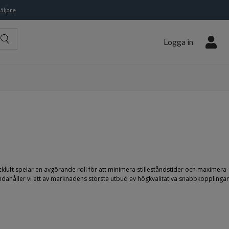
äljare
Logga in
ckluft spelar en avgörande roll för att minimera stilleståndstider och maximera
andahåller vi ett av marknadens största utbud av högkvalitativa snabbkopplingar