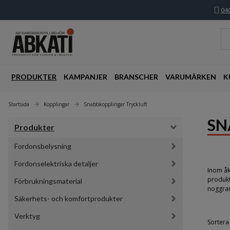
040
PRODUKTER
KAMPANJER
BRANSCHER
VARUMÄRKEN
K
Startsida
Kopplingar
Snabbkopplingar Tryckluft
SN
Produkter
Fordonsbelysning
Fordonselektriska detaljer
Inom åk
produkt
Förbrukningsmaterial
noggran
Säkerhets- och komfortprodukter
Verktyg
Sortera 