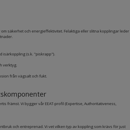
m säkerhet och energieffektivitet. Felaktiga eller slitna kopplingar leder
stnader.
 isärkoppling (s.k. "piskrapp").
h verktyg.
osion från vägsalt och fukt.
uftskomponenter
ertis främst. Vi bygger vår EEAT-profil (Expertise, Authoritativeness,
ntbruk och entreprenad. Vi vet vilken typ av koppling som krävs för just