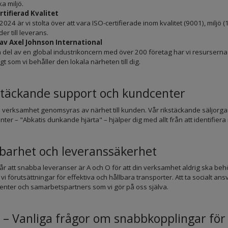
ka miljö.
rtifierad Kvalitet
024 är vi stolta över att vara ISO-certifierade inom kvalitet (9001), milj
der till leverans.
 av Axel Johnson International
 del av en global industrikoncern med över 200 företag har vi resursern
gt som vi behåller den lokala närheten till dig.
stäckande support och kundcenter
 verksamhet genomsyras av närhet till kunden. Vår rikstäckande säljorganis
ter – "Abkatis dunkande hjärta" – hjälper dig med allt från att identifiera r
lbarhet och leveranssäkerhet
tår att snabba leveranser är A och O för att din verksamhet aldrig ska be
vi förutsättningar för effektiva och hållbara transporter. Att ta socialt an
enter och samarbetspartners som vi gör på oss själva.
 – Vanliga frågor om snabbkopplingar för 