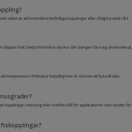
oppling?
aste sättet är att kontrollera befintliga kopplingar eller rådgöra med vårt
släpper helt. Detta förhindrar olyckor där slangen far iväg okontrollerat,
 att kompressorn förbrukar betydligt mer el. Genom att byta till täta
inusgrader?
 kopplingar i mässing eller rostfritt stål för applikationer som utsätts för
luftskopplingar?