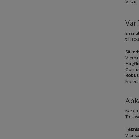
Visar 
Varf
En snab
till lä
Säker
Vi erbj
Högfl
Optimer
Robus
Materia
Abk
När du 
Trustw
Teknis
Vi är s