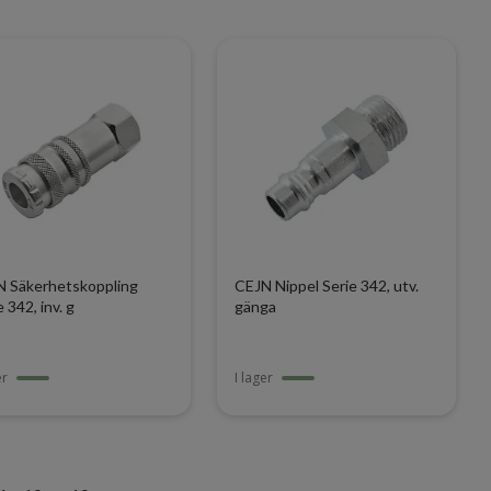
 Säkerhetskoppling
CEJN Nippel Serie 342, utv.
e 342, inv. g
gänga
er
I lager