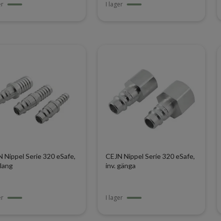
er
I lager
 Nippel Serie 320 eSafe,
CEJN Nippel Serie 320 eSafe,
slang
inv. gänga
er
I lager