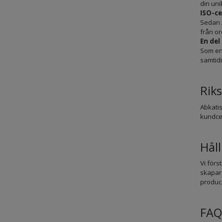
din uni
ISO-ce
Sedan 2
från or
En del
Som en
samtidi
Rik
Abkatis
kundcen
Hål
Vi förs
skapar 
produc
FAQ