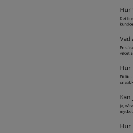
Hur 
Det fin
kundcen
Vad 
En säke
vilket 
Hur 
Ett lit
snabbk
Kan 
Ja, vår
mycket 
Hur 