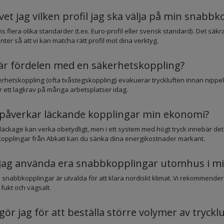
vet jag vilken profil jag ska välja på min snabbk
ns flera olika standarder (t.ex. Euro-profil eller svensk standard). Det säkr
ter så att vi kan matcha rätt profil mot dina verktyg.
är fördelen med en säkerhetskoppling?
rhetskoppling (ofta tvåstegskoppling) evakuerar tryckluften innan nippeln 
är ett lagkrav på många arbetsplatser idag.
påverkar läckande kopplingar min ekonomi?
et läckage kan verka obetydligt, men i ett system med högt tryck innebär det
opplingar från Abkati kan du sänka dina energikostnader markant.
jag använda era snabbkopplingar utomhus i m
a snabbkopplingar är utvalda för att klara nordiskt klimat. Vi rekommenderar
fukt och vägsalt.
gör jag för att beställa större volymer av tryck