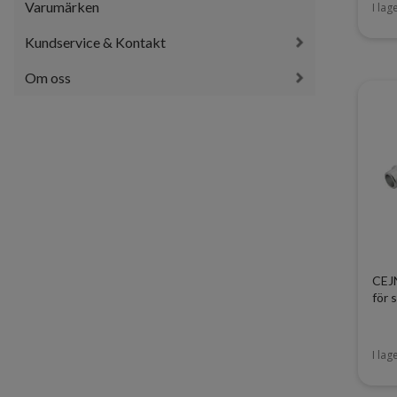
Varumärken
I lag
Kundservice & Kontakt
Om oss
CEJN
för 
I lag