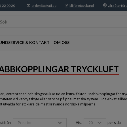
-22 00 20
order@abkati.se
bli företagskund
våra återförs
Sök
UNDSERVICE & KONTAKT
OM OSS
ABBKOPPLINGAR TRYCKLUFT
eri, entreprenad och skogsbruk är tid en kritisk faktor. Snabbkopplingar för try
iviteten vid verktygsbyte eller service på pneumatiska system. Hos Abkati tillh
t utvalda för att klara de mest krävande nordiska miljöerna.
Position
20
utifrån 
Visa
per sida