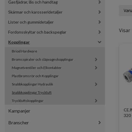
Gasfjädrar, lås och handtag
Var
Skärmar och karosseridetaljer
Lister och gummidetaljer
Visar 
Fordonsskyltar och backspeglar
Kopplingar
Briod Hardware
Bromsspiraler och släpvagnskopplingar
Magnetventiler och Elkontakter
Plastbromsrör och Kopplingar
Snabbkopplingar Hydraulik
Snabbkopplingar Tryckluft
Tryckluftskopplingar
CEJN
Kampanjer
320 
Branscher