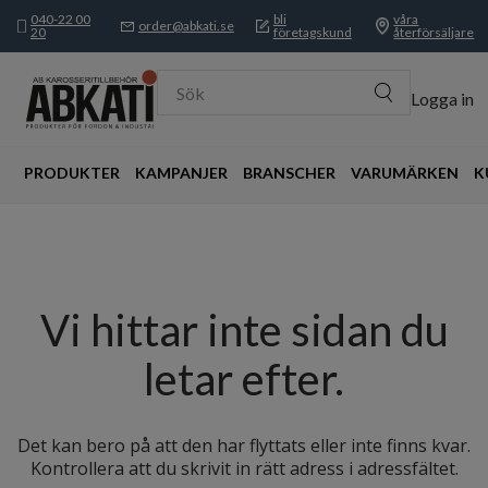
040-22 00
bli
våra
order@abkati.se
20
företagskund
återförsäljare
Sök
Logga in
PRODUKTER
KAMPANJER
BRANSCHER
VARUMÄRKEN
K
Vi hittar inte sidan du
letar efter.
Det kan bero på att den har flyttats eller inte finns kvar.
Kontrollera att du skrivit in rätt adress i adressfältet.