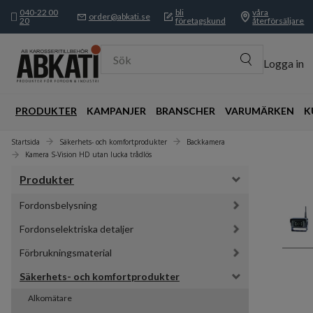
040-22 00
bli
våra
order@abkati.se
20
företagskund
återförsäljare
Sök
Logga in
PRODUKTER
KAMPANJER
BRANSCHER
VARUMÄRKEN
K
Startsida
Säkerhets- och komfortprodukter
Backkamera
Kamera S-Vision HD utan lucka trådlös
Produkter
Fordonsbelysning
Fordonselektriska detaljer
Förbrukningsmaterial
Säkerhets- och komfortprodukter
Alkomätare