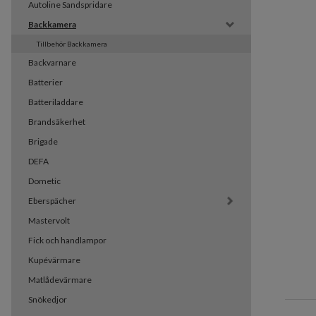
Autoline Sandspridare
Backkamera
Tillbehör Backkamera
Backvarnare
Batterier
Batteriladdare
Brandsäkerhet
Brigade
DEFA
Dometic
Eberspächer
Mastervolt
Fick och handlampor
Kupévärmare
Matlådevärmare
Snökedjor