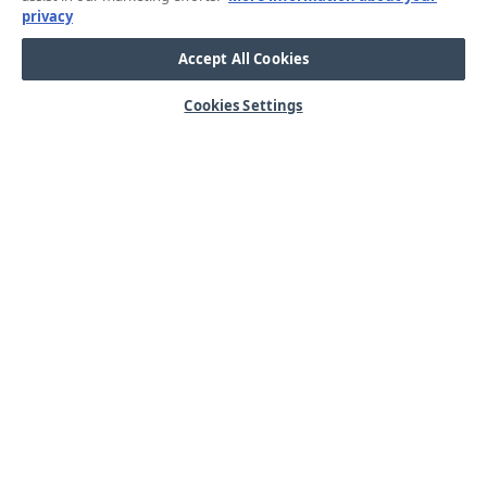
privacy
Accept All Cookies
Cookies Settings
HJÄLP
OM OSS
Mitt konto
Våra kärnvärden
Vanliga frågor
Kundservice
Kontakta oss
Lager & logistik
Årets mässor
Integritetspolicy
Nyheter & Press
Kabel
SORTIMENT
Kabelskor
Arbetsbelysning