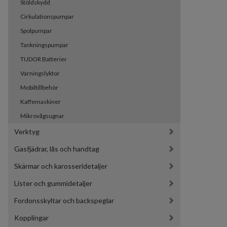
Stöldskydd
Cirkulationspumpar
Spolpumpar
Tankningspumpar
TUDOR Batterier
Varningslyktor
Mobiltillbehör
Kaffemaskiner
Mikrovågsugnar
Verktyg
Gasfjädrar, lås och handtag
Skärmar och karosseridetaljer
Lister och gummidetaljer
Fordonsskyltar och backspeglar
Kopplingar