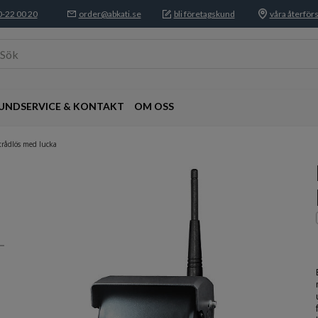
-22 00 20
order@abkati.se
bli företagskund
våra återförs
Sök
UNDSERVICE & KONTAKT
OM OSS
trådlös med lucka