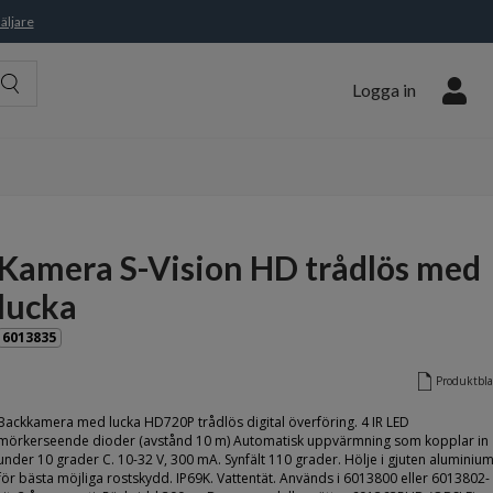
äljare
Logga in
Kamera S-Vision HD trådlös med
lucka
6013835
Produktbl
Backkamera med lucka HD720P trådlös digital överföring. 4 IR LED
mörkerseende dioder (avstånd 10 m) Automatisk uppvärmning som kopplar in
under 10 grader C. 10-32 V, 300 mA. Synfält 110 grader. Hölje i gjuten aluminiu
för bästa möjliga rostskydd. IP69K. Vattentät. Används i 6013800 eller 6013802-