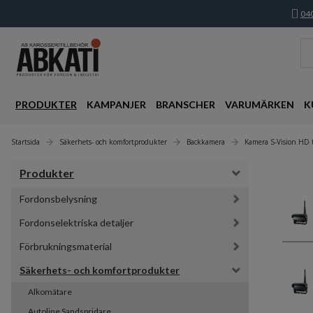
040
PRODUKTER
KAMPANJER
BRANSCHER
VARUMÄRKEN
K
Startsida
Säkerhets- och komfortprodukter
Backkamera
Kamera S-Vision HD 
Produkter
Fordonsbelysning
Fordonselektriska detaljer
Förbrukningsmaterial
Säkerhets- och komfortprodukter
Alkomätare
Autoline Sandspridare