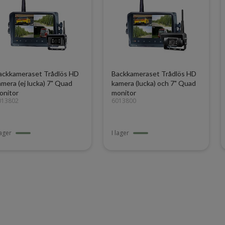
ackkameraset Trådlös HD
Backkameraset Trådlös HD
amera (ej lucka) 7" Quad
kamera (lucka) och 7" Quad
onitor
monitor
013802
6013800
lager
I lager