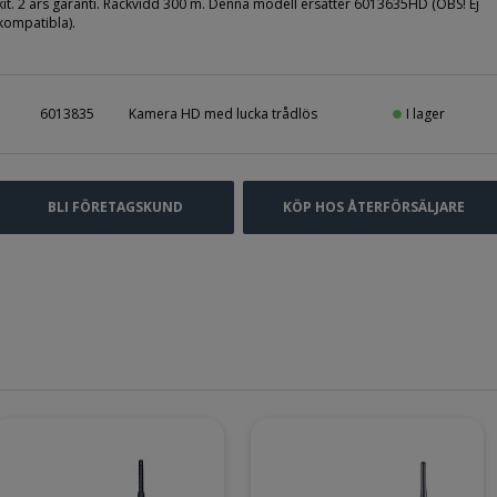
kit. 2 års garanti. Räckvidd 300 m. Denna modell ersätter 6013635HD (OBS! Ej
kompatibla).
I lager
6013835
Kamera HD med lucka trådlös
BLI FÖRETAGSKUND
KÖP HOS ÅTERFÖRSÄLJARE