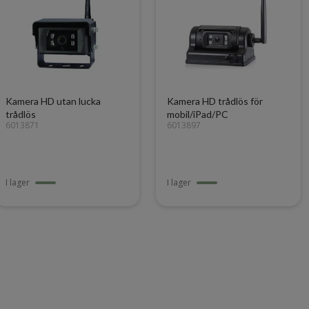
Kamera HD utan lucka
Kamera HD trådlös för
trådlös
mobil/iPad/PC
6013871
6013897
I lager
I lager