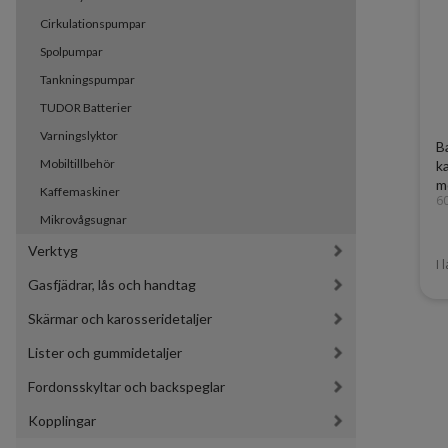
Cirkulationspumpar
Spolpumpar
Tankningspumpar
TUDOR Batterier
Varningslyktor
B
Mobiltillbehör
k
m
Kaffemaskiner
6
Mikrovågsugnar
Verktyg
I 
Gasfjädrar, lås och handtag
Skärmar och karosseridetaljer
Lister och gummidetaljer
Fordonsskyltar och backspeglar
Kopplingar