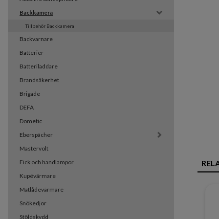
Backkamera
Tillbehör Backkamera
Backvarnare
Batterier
Batteriladdare
Brandsäkerhet
Brigade
DEFA
Dometic
Eberspächer
Mastervolt
Fick och handlampor
REL
Kupévärmare
Matlådevärmare
Snökedjor
Stöldskydd