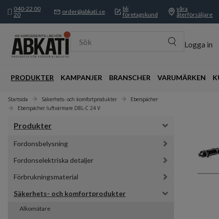
040-22 00
bli
våra
order@abkati.se
20
företagskund
återförsäljare
Sök
Logga in
PRODUKTER
KAMPANJER
BRANSCHER
VARUMÄRKEN
K
Startsida
Säkerhets- och komfortprodukter
Eberspächer
Eberspächer luftvärmare D8L-C 24 V
Produkter
Fordonsbelysning
Fordonselektriska detaljer
Förbrukningsmaterial
Säkerhets- och komfortprodukter
Alkomätare