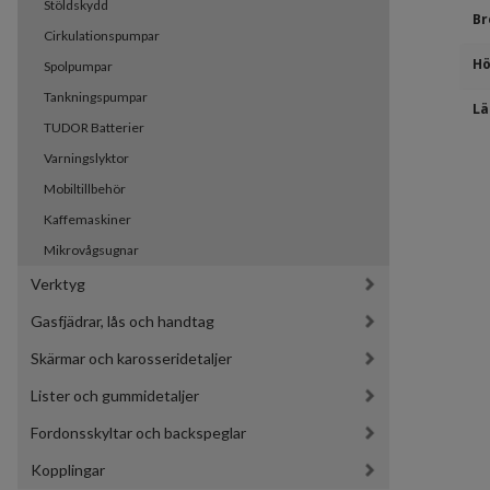
Stöldskydd
Br
Cirkulationspumpar
Hö
Spolpumpar
Tankningspumpar
Lä
TUDOR Batterier
Varningslyktor
Mobiltillbehör
Kaffemaskiner
Mikrovågsugnar
Verktyg
Gasfjädrar, lås och handtag
Skärmar och karosseridetaljer
Lister och gummidetaljer
Fordonsskyltar och backspeglar
Kopplingar