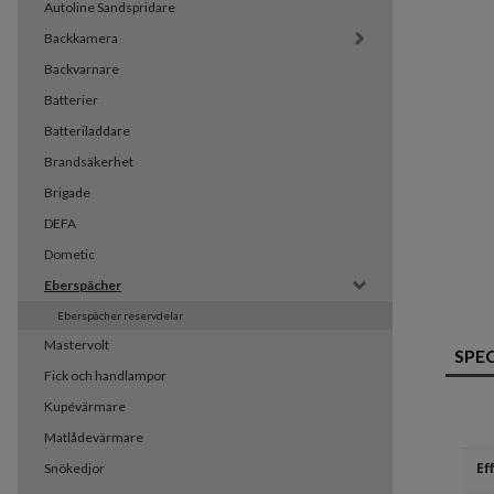
Autoline Sandspridare
Backkamera
Backvarnare
Batterier
Batteriladdare
Brandsäkerhet
Brigade
DEFA
Dometic
Eberspächer
Eberspächer reservdelar
Mastervolt
SPE
Fick och handlampor
Kupévärmare
Matlådevärmare
Ef
Snökedjor