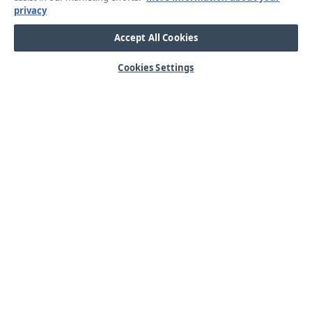
privacy
Accept All Cookies
Cookies Settings
HJÄLP
OM OSS
Mitt konto
Våra kärnvärden
Vanliga frågor
Kundservice
Kontakta oss
Lager & logistik
Årets mässor
Integritetspolicy
Nyheter & Press
Kabel
SORTIMENT
Kabelskor
Arbetsbelysning