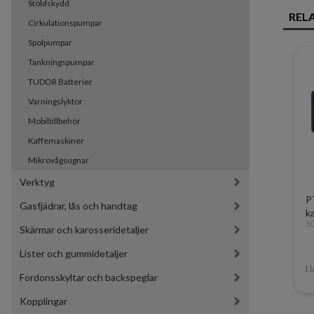
Stöldskydd
REL
Cirkulationspumpar
Spolpumpar
Tankningspumpar
TUDOR Batterier
Varningslyktor
Mobiltillbehör
Kaffemaskiner
Mikrovågsugnar
Verktyg
P
Gasfjädrar, lås och handtag
k
3
Skärmar och karosseridetaljer
Lister och gummidetaljer
I 
Fordonsskyltar och backspeglar
Kopplingar