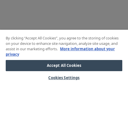
By clicking “Accept All Cookies”, you agree to the storing of cookies
on your device to enhance site navigation, analyze site usage, and
assist in our marketing efforts.
More information about your
privacy
Accept All Cookies
Cookies Settings
HJÄLP
OM OSS
Mitt konto
Våra kärnvärden
Vanliga frågor
Kundservice