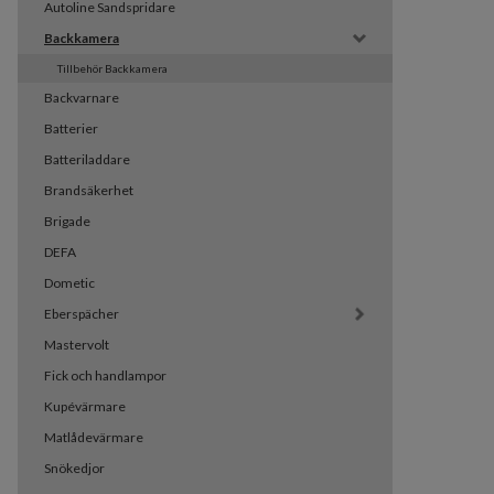
Autoline Sandspridare
Backkamera
Tillbehör Backkamera
Backvarnare
Batterier
Batteriladdare
Brandsäkerhet
Brigade
DEFA
Dometic
Eberspächer
Mastervolt
Fick och handlampor
Kupévärmare
Matlådevärmare
Snökedjor