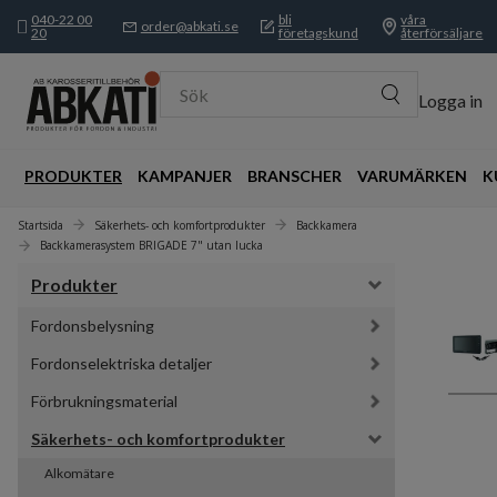
040-22 00
bli
våra
order@abkati.se
20
företagskund
återförsäljare
Sök
Logga in
PRODUKTER
KAMPANJER
BRANSCHER
VARUMÄRKEN
K
Startsida
Säkerhets- och komfortprodukter
Backkamera
Backkamerasystem BRIGADE 7" utan lucka
Produkter
Fordonsbelysning
Fordonselektriska detaljer
Förbrukningsmaterial
Säkerhets- och komfortprodukter
Alkomätare