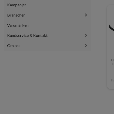
Kampanjer
Branscher
Varumärken
Kundservice & Kontakt
Om oss
H
3
I 