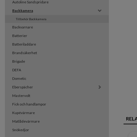
Autoline Sandspridare
Backkamera
Tillbehör Backkamera
Backvarnare
Batterier
Batteriladdare
Brandsäkerhet
Brigade
DEFA
Dometic
Eberspächer
Mastervolt
Fick och handlampor
Kupévärmare
REL
Matlådevärmare
Snökedjor