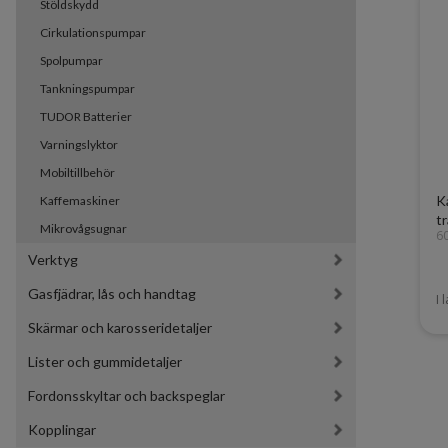
Stöldskydd
Cirkulationspumpar
Spolpumpar
Tankningspumpar
TUDOR Batterier
Varningslyktor
Mobiltillbehör
K
Kaffemaskiner
t
Mikrovågsugnar
6
Verktyg
Gasfjädrar, lås och handtag
I 
Skärmar och karosseridetaljer
Lister och gummidetaljer
Fordonsskyltar och backspeglar
Kopplingar