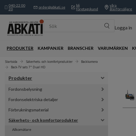
040-22 00
bli
våra
order@abkati.se
20
företagskund
återförsäljare
Sök
Logga in
PRODUKTER
KAMPANJER
BRANSCHER
VARUMÄRKEN
K
Startsida
Säkerhets- och komfortprodukter
Backkamera
Back-TV sats 7" Dual HD
Produkter
Fordonsbelysning
Fordonselektriska detaljer
Förbrukningsmaterial
Säkerhets- och komfortprodukter
Alkomätare