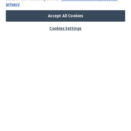
privacy
Accept All Cookies
Cookies Settings
HJÄLP
OM OSS
Mitt konto
Våra kärnvärden
Vanliga frågor
Kundservice
Kontakta oss
Lager & logistik
Årets mässor
Integritetspolicy
Nyheter & Press
Kabel
SORTIMENT
Kabelskor
Arbetsbelysning