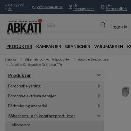
040-22 00
bli
våra
order@abkati.se
20
företagskund
återförsäljare
Sök
Logga in
PRODUKTER
KAMPANJER
BRANSCHER
VARUMÄRKEN
K
Startsida
Säkerhets- och komfortprodukter
Autoline Sandspridare
Autoline Sandspridare för truckar T40
Produkter
Fordonsbelysning
Fordonselektriska detaljer
Förbrukningsmaterial
Säkerhets- och komfortprodukter
Alkomätare