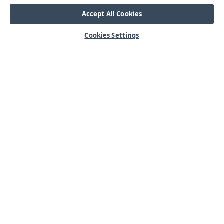
Accept All Cookies
Cookies Settings
HJÄLP
OM OSS
Mitt konto
Våra kärnvärden
Vanliga frågor
Kundservice
Kontakta oss
Lager & logistik
Årets mässor
Integritetspolicy
Nyheter & Press
Kabel
SORTIMENT
Kabelskor
Arbetsbelysning
Reglar
Blixtljus