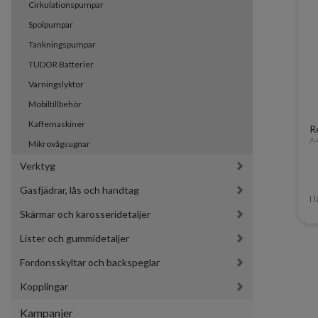
Cirkulationspumpar
Spolpumpar
Tankningspumpar
TUDOR Batterier
Varningslyktor
Mobiltillbehör
Kaffemaskiner
R
A
Mikrovågsugnar
Verktyg
Gasfjädrar, lås och handtag
I 
Skärmar och karosseridetaljer
Lister och gummidetaljer
Fordonsskyltar och backspeglar
Kopplingar
Kampanjer