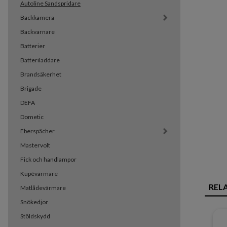
Autoline Sandspridare
Backkamera
Backvarnare
Batterier
Batteriladdare
Brandsäkerhet
Brigade
DEFA
Dometic
Eberspächer
Mastervolt
Fick och handlampor
Kupévärmare
REL
Matlådevärmare
Snökedjor
Stöldskydd