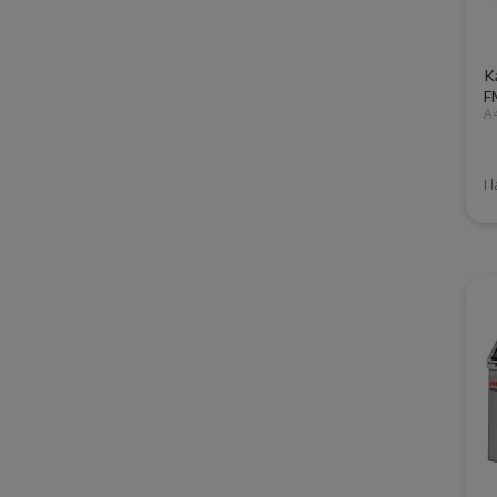
K
F
A
I 