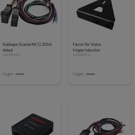
Kablage Scania NCG 2016
Fäste för Volvo
delad
höger/vänster
A4098426
A2896014
I lager
I lager