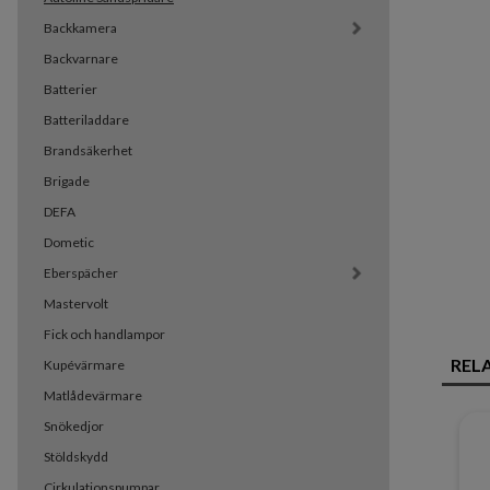
Backkamera
Backvarnare
Batterier
Batteriladdare
Brandsäkerhet
Brigade
DEFA
Dometic
Eberspächer
Mastervolt
Fick och handlampor
REL
Kupévärmare
Matlådevärmare
Snökedjor
Stöldskydd
Cirkulationspumpar