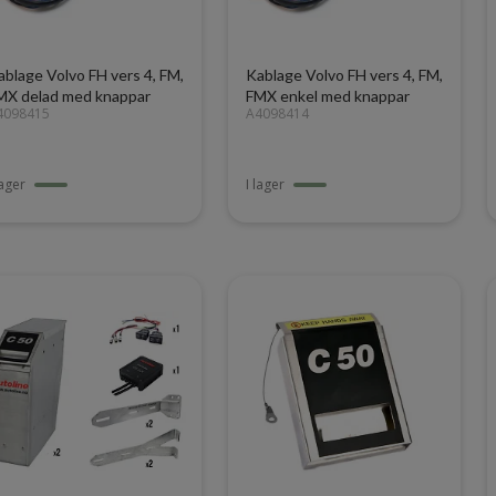
ablage Volvo FH vers 4, FM,
Kablage Volvo FH vers 4, FM,
MX delad med knappar
FMX enkel med knappar
4098415
A4098414
lager
I lager