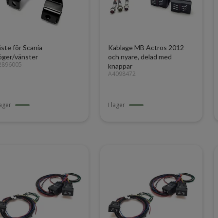
äste för Scania
Kablage MB Actros 2012
öger/vänster
och nyare, delad med
2896005
knappar
A4098472
lager
I lager