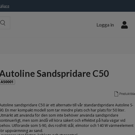
äljare
Logga in
Autoline Sandspridare C50
A50001
Produktbl
Autoline sandspridare C50 är ett alternativ till vår standardspridare Autoline S-
90. En mer kompakt modell som tar mindre plats och har plats för 50 liter.
Utmärkt att använda för den som inte behöver använda sandspridare
kontinuerligt, men som ändå vill köra säkert och effektivt på hala vägar vid
behov. Utförande som S-90, dvs rosfritt stål, elmotor och 140 W värmeelement
för uppvärmning av sand.