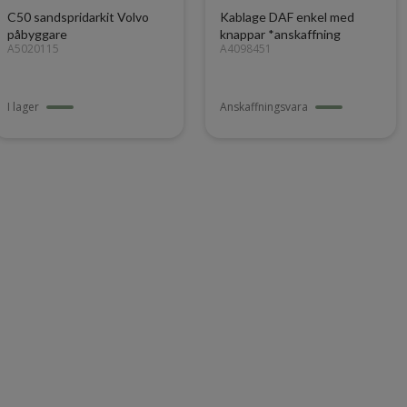
C50 sandspridarkit Volvo
Kablage DAF enkel med
påbyggare
knappar *anskaffning
A5020115
A4098451
I lager
Anskaffningsvara