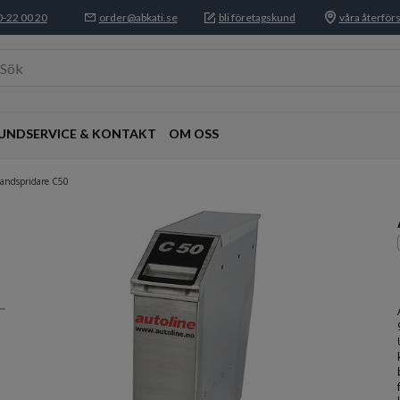
-22 00 20
order@abkati.se
bli företagskund
våra återförs
Sök
UNDSERVICE & KONTAKT
OM OSS
Sandspridare C50