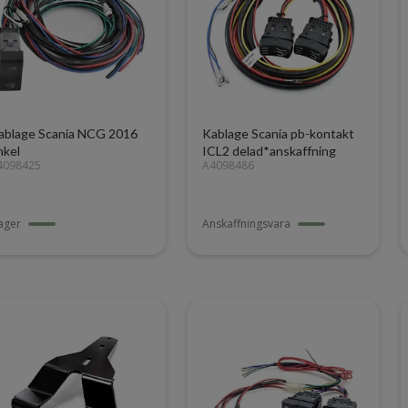
ablage Scania NCG 2016
Kablage Scania pb-kontakt
nkel
ICL2 delad*anskaffning
4098425
A4098486
lager
Anskaffningsvara