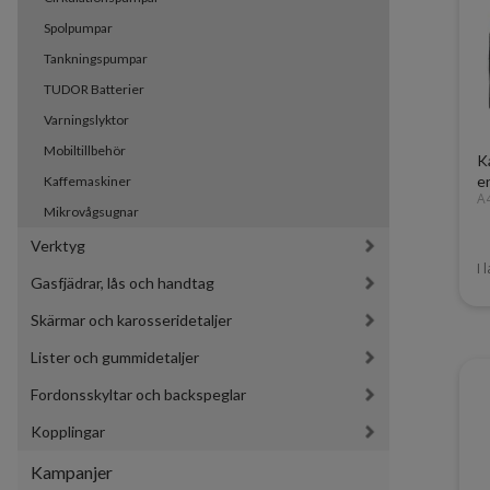
Spolpumpar
Tankningspumpar
TUDOR Batterier
Varningslyktor
Mobiltillbehör
K
e
Kaffemaskiner
A
Mikrovågsugnar
Verktyg
I 
Gasfjädrar, lås och handtag
Skärmar och karosseridetaljer
Lister och gummidetaljer
Fordonsskyltar och backspeglar
Kopplingar
Kampanjer