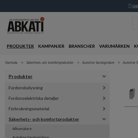
040
PRODUKTER
KAMPANJER
BRANSCHER
VARUMÄRKEN
K
Startsida
Säkerhets- och komfortprodukter
Autoline Sandspridare
Autoline 
Produkter
Fordonsbelysning
Fordonselektriska detaljer
Förbrukningsmaterial
Säkerhets- och komfortprodukter
Alkomätare
Autoline Sandspridare