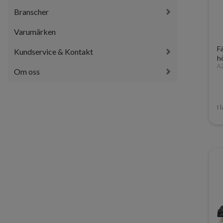
Branscher
Varumärken
F
Kundservice & Kontakt
h
A
Om oss
I 