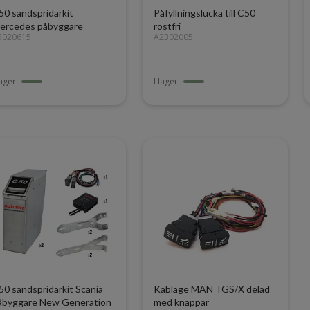
50 sandspridarkit
Påfyllningslucka till C50
ercedes påbyggare
rostfri
5020615
A2302005
lager
I lager
50 sandspridarkit Scania
Kablage MAN TGS/X delad
åbyggare New Generation
med knappar