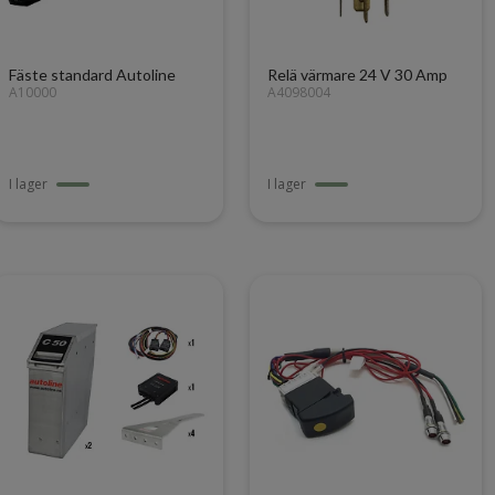
Fäste standard Autoline
Relä värmare 24 V 30 Amp
A10000
A4098004
I lager
I lager