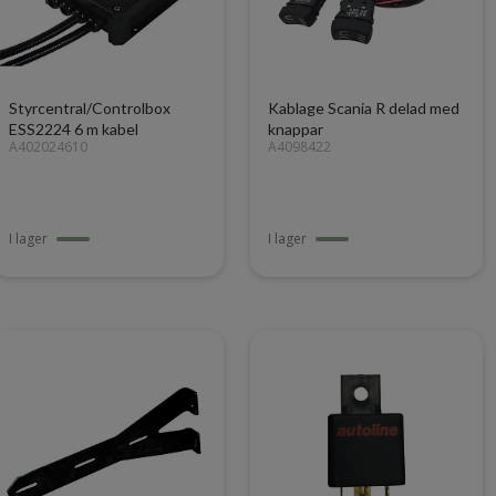
Styrcentral/Controlbox
Kablage Scania R delad med
ESS2224 6 m kabel
knappar
A402024610
A4098422
I lager
I lager