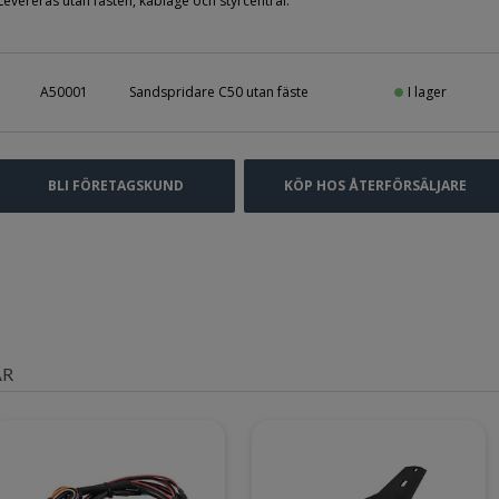
Levereras utan fästen, kablage och styrcentral.
I lager
A50001
Sandspridare C50 utan fäste
BLI FÖRETAGSKUND
KÖP HOS ÅTERFÖRSÄLJARE
AR