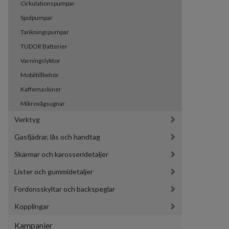
Cirkulationspumpar
Spolpumpar
Tankningspumpar
TUDOR Batterier
Varningslyktor
Mobiltillbehör
Kaffemaskiner
Mikrovågsugnar
Verktyg
Gasfjädrar, lås och handtag
Skärmar och karosseridetaljer
Lister och gummidetaljer
Fordonsskyltar och backspeglar
Kopplingar
Kampanjer