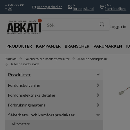
040-22 00
bli
våra
order@abkati.se
20
företagskund
återförsäljare
Sök
Logga in
PRODUKTER
KAMPANJER
BRANSCHER
VARUMÄRKEN
K
Startsida
Säkerhets- och komfortprodukter
Autoline Sandspridare
Autoline rostfri spade
Produkter
Fordonsbelysning
Fordonselektriska detaljer
Förbrukningsmaterial
Säkerhets- och komfortprodukter
Alkomätare