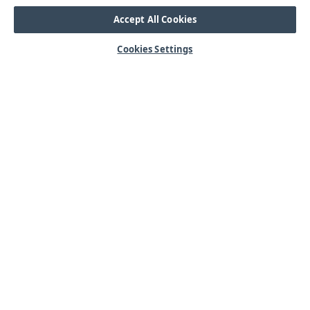
Accept All Cookies
Cookies Settings
HJÄLP
OM OSS
Mitt konto
Våra kärnvärden
Vanliga frågor
Kundservice
Kontakta oss
Lager & logistik
Årets mässor
Integritetspolicy
Nyheter & Press
Kabel
SORTIMENT
Kabelskor
Arbetsbelysning
Reglar
Blixtljus