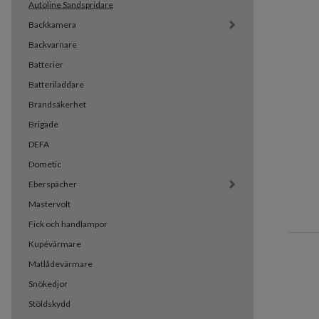
Autoline Sandspridare
Backkamera
Backvarnare
Batterier
Batteriladdare
Brandsäkerhet
Brigade
DEFA
Dometic
Eberspächer
Mastervolt
Fick och handlampor
Kupévärmare
Matlådevärmare
Snökedjor
Stöldskydd