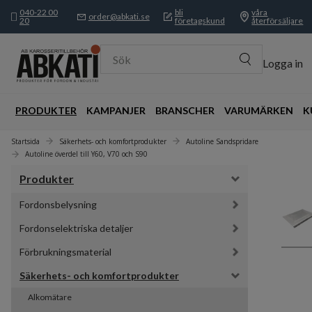
040-22 00
bli
våra
order@abkati.se
20
företagskund
återförsäljare
Sök
Logga in
PRODUKTER
KAMPANJER
BRANSCHER
VARUMÄRKEN
K
Startsida
Säkerhets- och komfortprodukter
Autoline Sandspridare
Autoline överdel till Y60, V70 och S90
Produkter
Fordonsbelysning
Fordonselektriska detaljer
Förbrukningsmaterial
Säkerhets- och komfortprodukter
Alkomätare