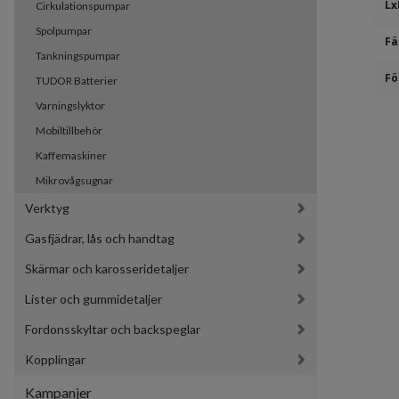
Lx
Cirkulationspumpar
Spolpumpar
Fä
Tankningspumpar
Fö
TUDOR Batterier
Varningslyktor
Mobiltillbehör
Kaffemaskiner
Mikrovågsugnar
Verktyg
Gasfjädrar, lås och handtag
Skärmar och karosseridetaljer
Lister och gummidetaljer
Fordonsskyltar och backspeglar
Kopplingar
Kampanjer