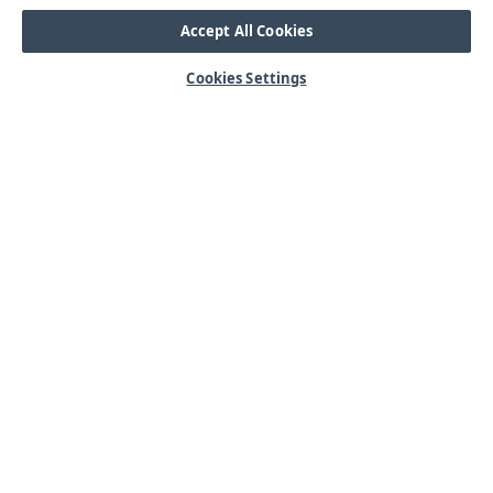
Accept All Cookies
Cookies Settings
HJÄLP
OM OSS
Mitt konto
Våra kärnvärden
Vanliga frågor
Kundservice
Kontakta oss
Lager & logistik
Årets mässor
Integritetspolicy
Nyheter & Press
Kabel
SORTIMENT
Kabelskor
Arbetsbelysning
Reglar
Blixtljus