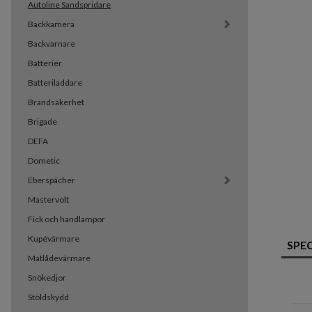
Autoline Sandspridare
Backkamera
Backvarnare
Batterier
Batteriladdare
Brandsäkerhet
Brigade
DEFA
Dometic
Eberspächer
Mastervolt
Fick och handlampor
Kupévärmare
SPE
Matlådevärmare
Snökedjor
Stöldskydd