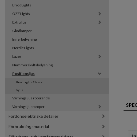
BriodLights
OZZ Lights
Extraljus
Glödlampor
Innerbelysning
Nordic Lights
Lazer
Nummerskyltsbelysning
Positionsljus
BriodLights Classic
Gylle
Varningsljus roterande
SPE
Varningsljusramper
Fordonselektriska detaljer
Förbrukningsmaterial
Lx
Säkerhets- och komfortprodukter