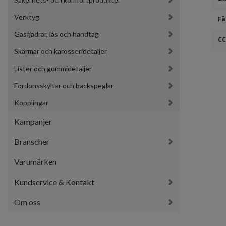
Verktyg
Fä
Gasfjädrar, lås och handtag
CC
Skärmar och karosseridetaljer
Lister och gummidetaljer
Fordonsskyltar och backspeglar
Kopplingar
Kampanjer
Branscher
Varumärken
Kundservice & Kontakt
Om oss