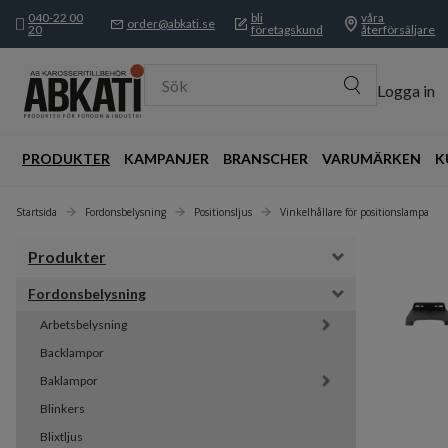
040-22 00
bli
våra
order@abkati.se
20
företagskund
återförsäljare
Sök
Logga in
PRODUKTER
KAMPANJER
BRANSCHER
VARUMÄRKEN
K
Startsida
Fordonsbelysning
Positionsljus
Vinkelhållare för positionslampa
Produkter
Fordonsbelysning
Arbetsbelysning
Backlampor
Baklampor
Blinkers
Blixtljus