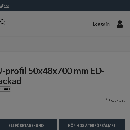
äljare
Logga in
U-profil 50x48x700 mm ED-
lackad
80440
Produktblad
BLI FÖRETAGSKUND
KÖP HOS ÅTERFÖRSÄLJARE