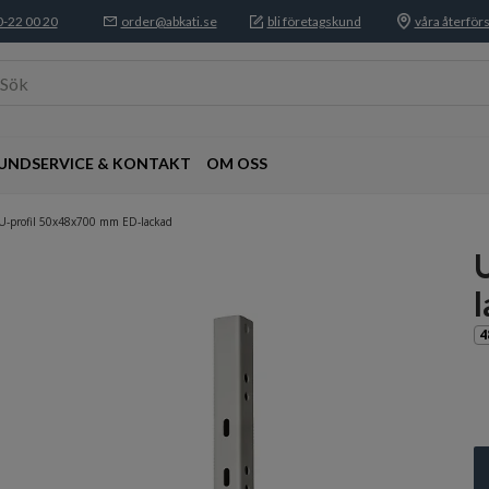
-22 00 20
order@abkati.se
bli företagskund
våra återförs
Sök
UNDSERVICE & KONTAKT
OM OSS
U-profil 50x48x700 mm ED-lackad
4