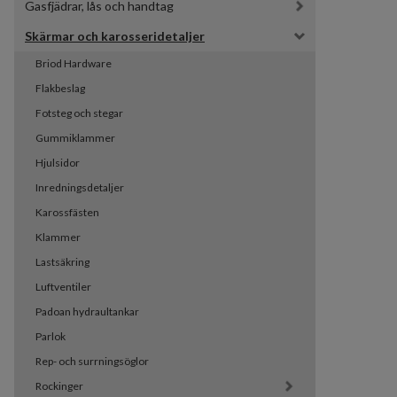
Gasfjädrar, lås och handtag
Skärmar och karosseridetaljer
Briod Hardware
Flakbeslag
Fotsteg och stegar
Gummiklammer
Hjulsidor
Inredningsdetaljer
Karossfästen
Klammer
Lastsäkring
Luftventiler
Padoan hydraultankar
Parlok
Rep- och surrningsöglor
Rockinger