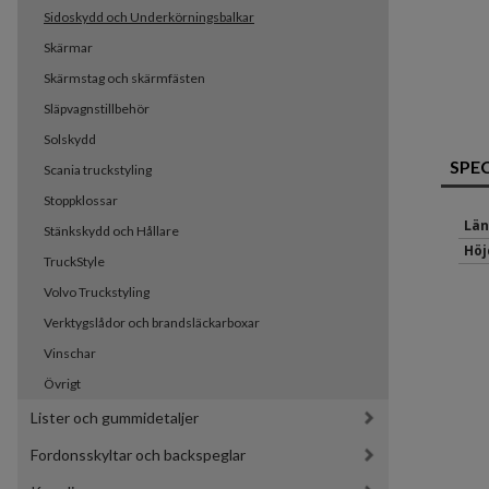
Sidoskydd och Underkörningsbalkar
Skärmar
Skärmstag och skärmfästen
Släpvagnstillbehör
Solskydd
SPE
Scania truckstyling
Stoppklossar
Län
Stänkskydd och Hållare
Höj
TruckStyle
Volvo Truckstyling
Verktygslådor och brandsläckarboxar
Vinschar
Övrigt
Lister och gummidetaljer
Fordonsskyltar och backspeglar