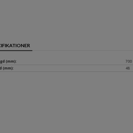
CIFIKATIONER
gd (mm):
700
d (mm):
48