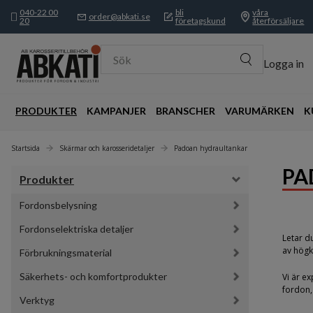
040-22 00
bli
våra
order@abkati.se
20
företagskund
återförsäljare
Sök
Logga in
PRODUKTER
KAMPANJER
BRANSCHER
VARUMÄRKEN
K
Startsida
Skärmar och karosseridetaljer
Padoan hydraultankar
PA
Produkter
Fordonsbelysning
Fordonselektriska detaljer
Letar d
av högk
Förbrukningsmaterial
Säkerhets- och komfortprodukter
Vi är e
fordon,
Verktyg