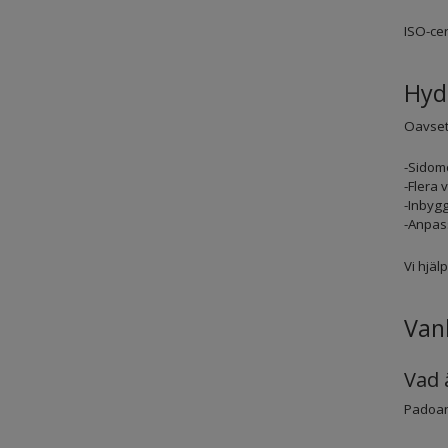
ISO-cer
Hyd
Oavsett
-Sidom
-Flera
-Inbygg
-Anpass
Vi hjäl
Van
Vad 
Padoan 