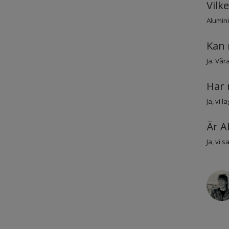
Vilke
Alumini
Kan 
Ja. Vår
Har 
Ja, vi 
Är A
Ja, vi 