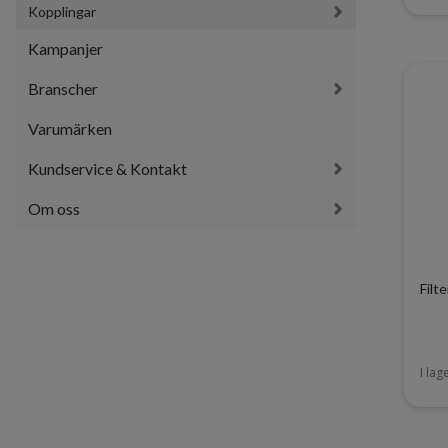
Kopplingar
Kampanjer
Branscher
Varumärken
Kundservice & Kontakt
Om oss
Filt
I lag