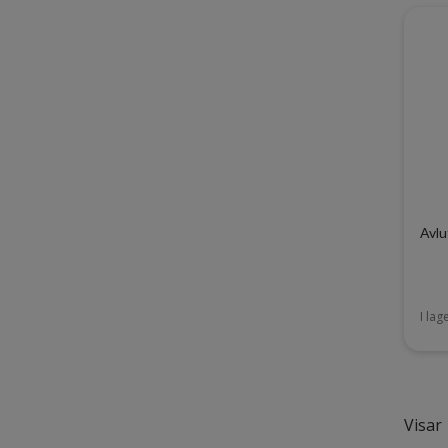
Avlu
I lag
Visar 