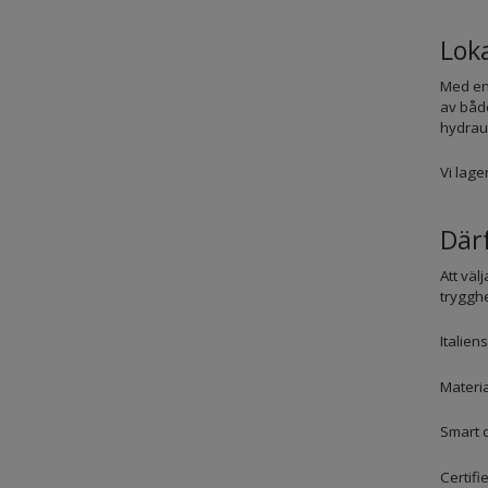
Loka
Med en 
av båd
hydraul
Vi lage
Där
Att väl
trygghe
Italien
Materia
Smart d
Certifi