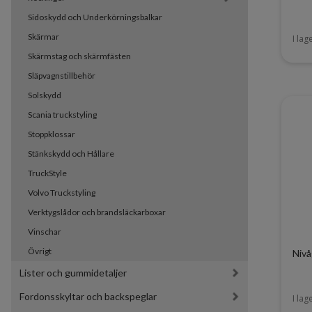
Sidoskydd och Underkörningsbalkar
Skärmar
I lag
Skärmstag och skärmfästen
Släpvagnstillbehör
Solskydd
Scania truckstyling
Stoppklossar
Stänkskydd och Hållare
TruckStyle
Volvo Truckstyling
Verktygslådor och brandsläckarboxar
Vinschar
Övrigt
Nivå
Lister och gummidetaljer
Fordonsskyltar och backspeglar
I lag