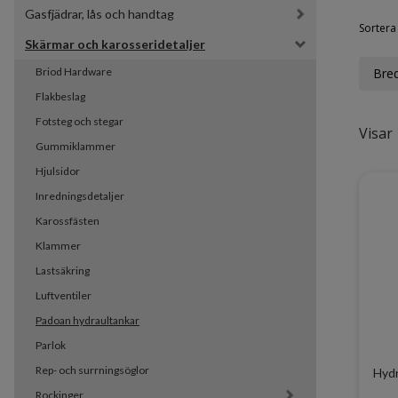
Gasfjädrar, lås och handtag
Sortera 
Skärmar och karosseridetaljer
Briod Hardware
Bre
Flakbeslag
Fotsteg och stegar
Visar 
Gummiklammer
Hjulsidor
Inredningsdetaljer
Karossfästen
Klammer
Lastsäkring
Luftventiler
Padoan hydraultankar
Parlok
Rep- och surrningsöglor
Hyd
Rockinger