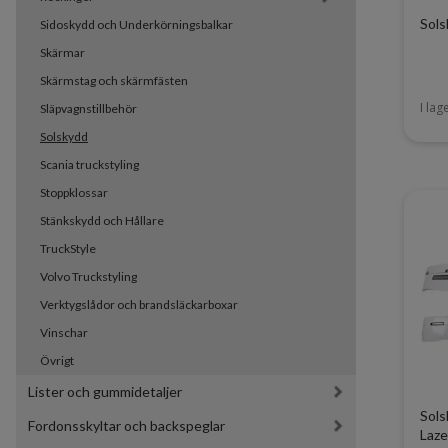
Sols
Sidoskydd och Underkörningsbalkar
Skärmar
Skärmstag och skärmfästen
I lag
Släpvagnstillbehör
Solskydd
Scania truckstyling
Stoppklossar
Stänkskydd och Hållare
TruckStyle
Volvo Truckstyling
Verktygslådor och brandsläckarboxar
Vinschar
Övrigt
Lister och gummidetaljer
Sols
Fordonsskyltar och backspeglar
Laze