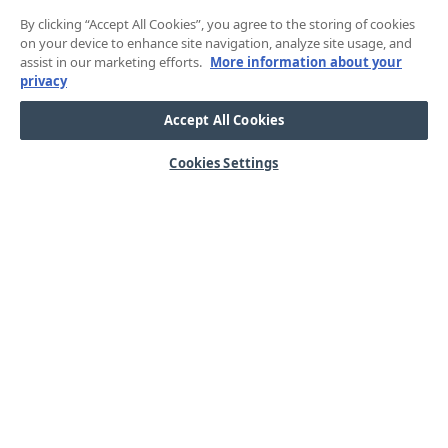
By clicking “Accept All Cookies”, you agree to the storing of cookies
on your device to enhance site navigation, analyze site usage, and
assist in our marketing efforts.
More information about your
privacy
Accept All Cookies
Cookies Settings
HJÄLP
OM OSS
Mitt konto
Våra kärnvärden
Vanliga frågor
Kundservice
Kontakta oss
Lager & logistik
Årets mässor
Integritetspolicy
Nyheter & Press