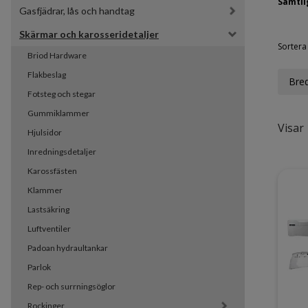
Samtlig
Gasfjädrar, lås och handtag
Skärmar och karosseridetaljer
Sortera 
Briod Hardware
Flakbeslag
Bre
Fotsteg och stegar
Gummiklammer
Visar 
Hjulsidor
Inredningsdetaljer
Karossfästen
Klammer
Lastsäkring
Luftventiler
Padoan hydraultankar
Parlok
Rep- och surrningsöglor
Rockinger