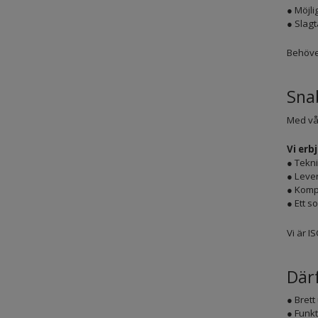
● Möjli
● Slagt
Behöver
Sna
Med vår
Vi erb
● Tekni
● Lever
● Komp
● Ett 
Vi är I
Därf
● Brett
● Funkt