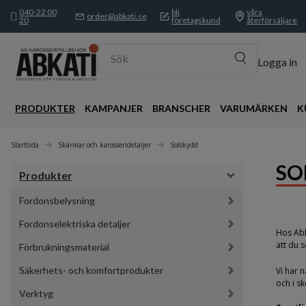
040-22 00
bli
våra
order@abkati.se
20
företagskund
återförsäljare
Sök
Logga in
PRODUKTER
KAMPANJER
BRANSCHER
VARUMÄRKEN
K
Startsida
Skärmar och karosseridetaljer
Solskydd
SO
Produkter
Fordonsbelysning
Fordonselektriska detaljer
Hos Abk
att du 
Förbrukningsmaterial
Säkerhets- och komfortprodukter
Vi har 
och i s
Verktyg