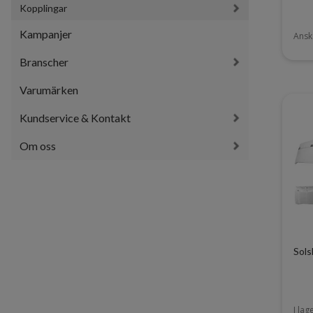
Kopplingar
Kampanjer
Ansk
Branscher
Varumärken
Kundservice & Kontakt
Om oss
Sols
I lag