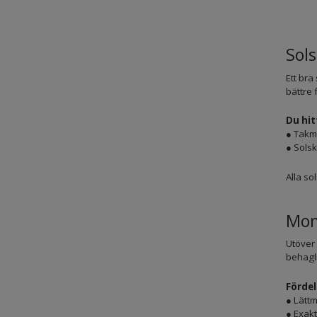
Sols
Ett bra
bättre 
Du hit
● Takm
● Sols
Alla so
Mon
Utöver 
behagli
Fördel
● Lätt
● Exakt