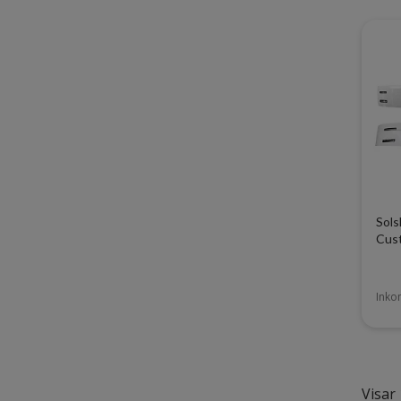
Sols
Cus
Ink
Visar 