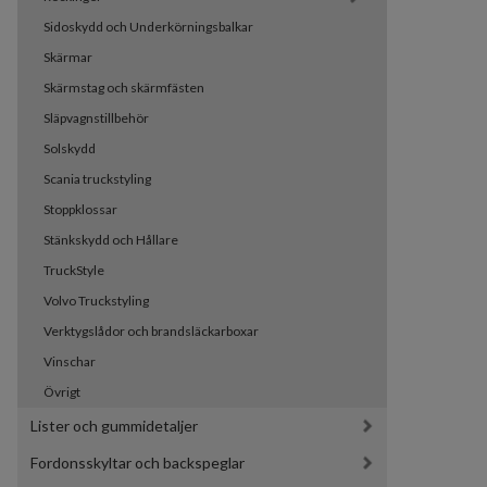
Sidoskydd och Underkörningsbalkar
Skärmar
Skärmstag och skärmfästen
Släpvagnstillbehör
Solskydd
Scania truckstyling
Stoppklossar
Stänkskydd och Hållare
TruckStyle
Volvo Truckstyling
Verktygslådor och brandsläckarboxar
Vinschar
Övrigt
Lister och gummidetaljer
Fordonsskyltar och backspeglar