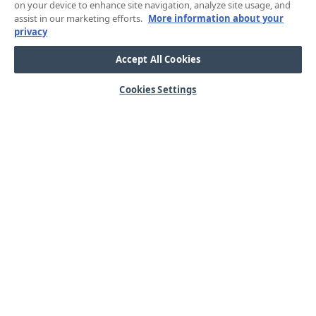
on your device to enhance site navigation, analyze site usage, and
assist in our marketing efforts.
More information about your
privacy
Accept All Cookies
Cookies Settings
HJÄLP
OM OSS
Mitt konto
Våra kärnvärden
Vanliga frågor
Kundservice
Kontakta oss
Lager & logistik
Årets mässor
Integritetspolicy
Nyheter & Press
Kabel
SORTIMENT