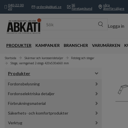
040-22 00
bli
våra
order@abkati.se
20
företagskund
återförsäljare
Sök
Logga in
PRODUKTER
KAMPANJER
BRANSCHER
VARUMÄRKEN
K
Startsida
Skärmar och karosseridetaljer
Fotsteg och stegar
Stege, varmgalvad 2-stegs 420x530x660 mm
Produkter
Fordonsbelysning
Fordonselektriska detaljer
Förbrukningsmaterial
Säkerhets- och komfortprodukter
Verktyg