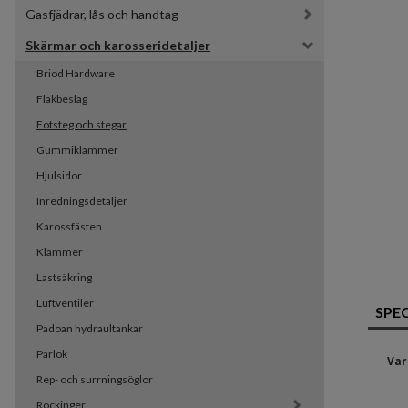
Gasfjädrar, lås och handtag
Skärmar och karosseridetaljer
Briod Hardware
Flakbeslag
Fotsteg och stegar
Gummiklammer
Hjulsidor
Inredningsdetaljer
Karossfästen
Klammer
Lastsäkring
Luftventiler
SPE
Padoan hydraultankar
Parlok
Var
Rep- och surrningsöglor
Rockinger