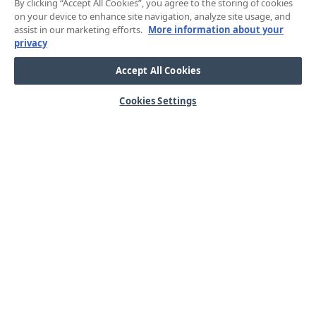
By clicking “Accept All Cookies”, you agree to the storing of cookies
on your device to enhance site navigation, analyze site usage, and
assist in our marketing efforts.
More information about your
privacy
Accept All Cookies
Cookies Settings
HJÄLP
OM OSS
Mitt konto
Våra kärnvärden
Vanliga frågor
Kundservice
Kontakta oss
Lager & logistik
Årets mässor
Integritetspolicy
Nyheter & Press
Kabel
SORTIMENT