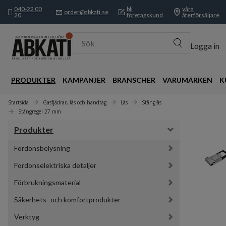
040-22 00
bli
våra
order@abkati.se
20
företagskund
återförsäljare
Sök
Logga in
PRODUKTER
KAMPANJER
BRANSCHER
VARUMÄRKEN
K
Startsida
Gasfjädrar, lås och handtag
Lås
Stånglås
Stångregel 27 mm
Produkter
Fordonsbelysning
Fordonselektriska detaljer
Förbrukningsmaterial
Säkerhets- och komfortprodukter
Verktyg