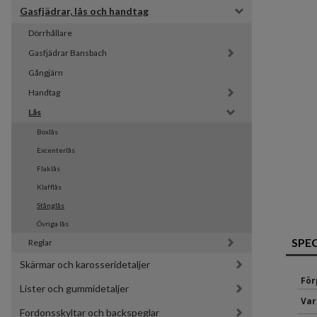
Gasfjädrar, lås och handtag
Dörrhållare
Gasfjädrar Bansbach 
Gångjärn
Handtag
Lås
Boxlås
Excenterlås
Flaklås
Klafflås
Stånglås
Övriga lås
SPE
Reglar
Skärmar och karosseridetaljer
För
Lister och gummidetaljer
Var
Fordonsskyltar och backspeglar