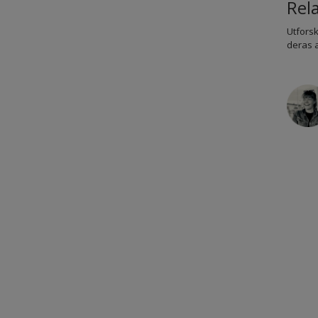
Rel
Utforsk
deras 