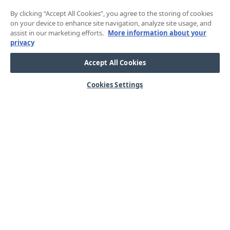
By clicking “Accept All Cookies”, you agree to the storing of cookies
on your device to enhance site navigation, analyze site usage, and
assist in our marketing efforts.
More information about your
privacy
Accept All Cookies
Cookies Settings
HJÄLP
OM OSS
Mitt konto
Våra kärnvärden
Vanliga frågor
Kundservice
Kontakta oss
Lager & logistik
Årets mässor
Integritetspolicy
Nyheter & Press