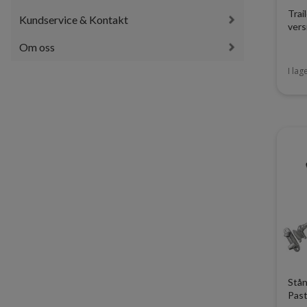
Trai
Kundservice & Kontakt
vers
Om oss
I lag
Stån
Pas