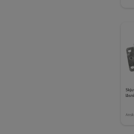
Skju
låsn
Ansk