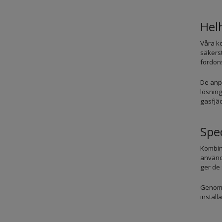
Hel
Våra k
säkerst
fordons
De anp
lösning
gasfjäd
Spe
Kombina
används
ger de 
Genom a
install