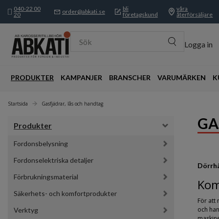
040-22 00
bli
våra
order@abkati.se
20
företagskund
återförsäljare
Sök
Logga in
PRODUKTER
KAMPANJER
BRANSCHER
VARUMÄRKEN
K
Startsida
Gasfjädrar, lås och handtag
GA
Produkter
Fordonsbelysning
Fordonselektriska detaljer
Dörrhå
Förbrukningsmaterial
Kom
Säkerhets- och komfortprodukter
För att
och hand
Verktyg
maskine