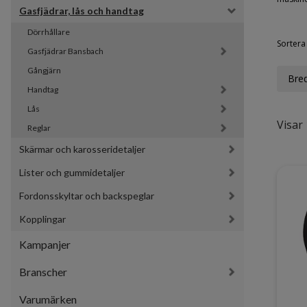
Gasfjädrar, lås och handtag
Dörrhållare
Sortera 
Gasfjädrar Bansbach 
Gångjärn
Bre
Handtag
Lås
Visar 
Reglar
Skärmar och karosseridetaljer
Lister och gummidetaljer
Fordonsskyltar och backspeglar
Kopplingar
Kampanjer
Branscher
Varumärken