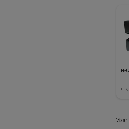
Hytt
I lag
Visar 